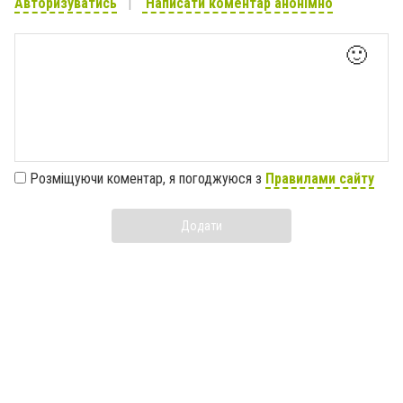
Авторизуватись
Написати коментар анонімно
🙂
Розміщуючи коментар, я погоджуюся з
Правилами сайту
Додати