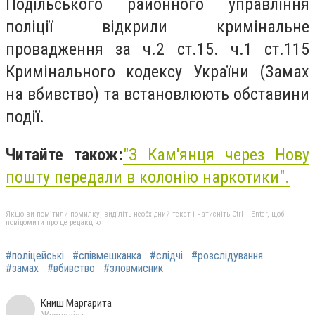
Подільського районного управління
поліції відкрили кримінальне
провадження за ч.2 ст.15. ч.1 ст.115
Кримінального кодексу України (Замах
на вбивство) та встановлюють обставини
події.
Читайте також:
"З Кам'янця через Нову
пошту передали в колонію наркотики".
Якщо ви помітили помилку, виділіть необхідний текст і натисніть Ctrl + Enter, щоб
повідомити про це редакцію
#поліцейські
#співмешканка
#слідчі
#розслідування
#замах
#вбивство
#зловмисник
Книш Маргарита