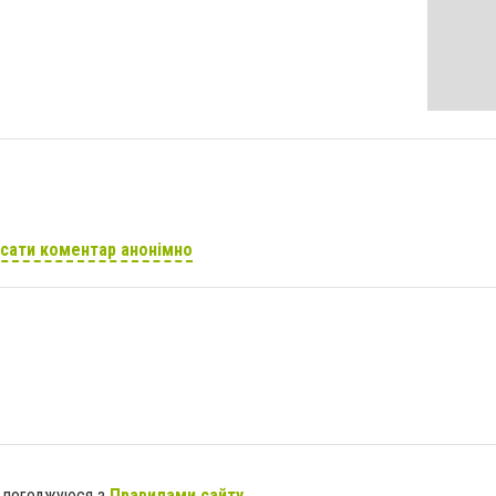
сати коментар анонімно
я погоджуюся з
Правилами сайту