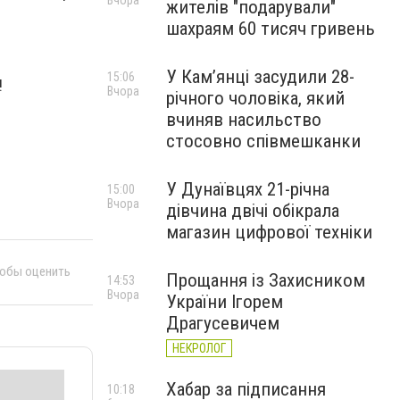
Вчора
жителів "подарували"
шахраям 60 тисяч гривень
У Камʼянці засудили 28-
15:06
!
Вчора
річного чоловіка, який
вчиняв насильство
стосовно співмешканки
У Дунаївцях 21-річна
15:00
Вчора
дівчина двічі обікрала
магазин цифрової техніки
тобы оценить
Прощання із Захисником
14:53
Вчора
України Ігорем
Драгусевичем
НЕКРОЛОГ
Хабар за підписання
10:18