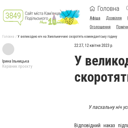
Головна
Афіша
Дозвілля
Оголошення
Поміч
Головна
У великодню ніч на Хмельниччині скоротять комендантську годину
22:27, 12 квітня 2023 р.
У велико
Ірина Ільницька
Керівник проєкту
скоротят
У пасхальну ніч у
Відповідний наказ підп