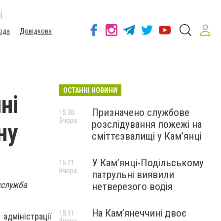
і
ода
Довідкова
ОСТАННІ НОВИНИ
ні
Призначено службове
15:30
Вчора
розслідування пожежі на
ну
сміттєзвалищі у Кам’янці
У Кам’янці-Подільському
15:21
Вчора
патрульні виявили
сслужба
нетверезого водія
На Камʼянеччині двоє
15:11
адміністрації