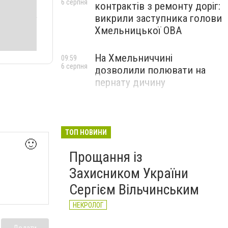
6 серпня
контрактів з ремонту доріг:
викрили заступника голови
Хмельницької ОВА
На Хмельниччині
09:59
6 серпня
дозволили полювати на
пернату дичину
ТОП НОВИНИ
🙂
Прощання із
Захисником України
Сергієм Вільчинським
НЕКРОЛОГ
Додати