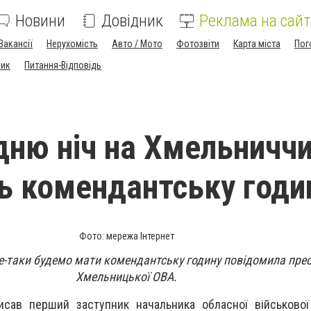
Новини
Довідник
Реклама на сайт
Вакансії
Нерухомість
Авто / Мото
Фотозвіти
Карта міста
Пог
ник
Питання-Відповідь
дню ніч на Хмельниччи
ь комендантську годи
Фото: мережа Інтернет
се-таки будемо мати комендантську годину повідомила пре
Хмельницької ОВА.
исав перший заступник начальника обласної військової 