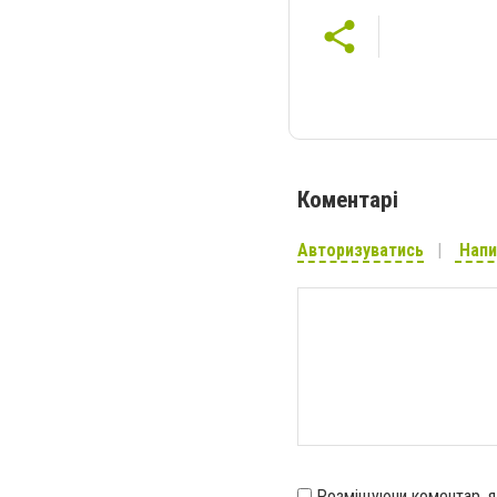
Коментарі
Авторизуватись
Напи
Розміщуючи коментар, 