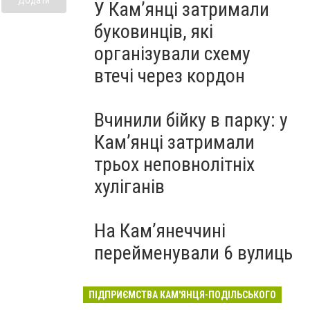
У Кам’янці затримали
буковинців, які
організували схему
втечі через кордон
Вчинили бійку в парку: у
Кам’янці затримали
трьох неповнолітніх
хуліганів
На Камʼянеччині
перейменували 6 вулиць
ПІДПРИЄМСТВА КАМ'ЯНЦЯ-ПОДІЛЬСЬКОГО