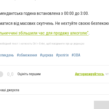
комендантська година встановлена з 00:00 до 3:00.
матися від масових скупчень. Не нехтуйте своєю безпекою
льниччині збільшили час для продажу алкоголю"
.
бхідний текст і натисніть Ctrl + Enter, щоб повідомити про це редакцію
еликдень
#обмеження
#церква
#релігія
#ОВА
0,0
Оцініть першим
Авторизируйтесь
, ч
 наші джерела