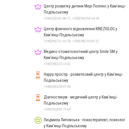
Центр розвитку дитини Мері Поппінс у Кам'янці-
Подільському
+380(50)541-88-71, +380(96)954-64-94
Центр фізичного відновлення KINEZIOLOG у
Кам'янці-Подільському
+380(96)731-43-58, +380(98)759-81-22
Медико-стоматологічний центр Smile SM у
Кам’янці-Подільському
+380(98)220-10-02
Happy простір - розвитковий центр у Кам'янці-
Подільському
+380(68)328-07-09
Діагностикум - медичний центр у Кам'янці-
Подільському
+380(96)896-79-69
Людмила Липовська - психотерапевт, психолог
у Кам'янці-Подільському