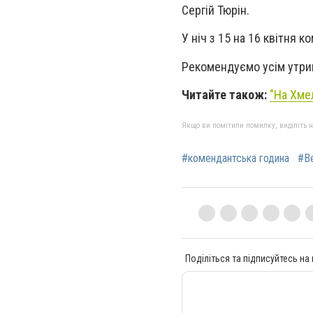
Сергій Тюрін.
У ніч з 15 на 16 квітня 
Рекомендуємо усім утри
Читайте також:
"
На Хме
Якщо ви помітили помилку, виділіть нео
#комендантська година
#В
Поділіться та підписуйтесь на