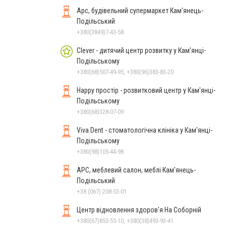
Арс, будівельний супермаркет Кам'янець-
Подільський
+380(3849)7-43-58
Clever - дитячий центр розвитку у Кам’янці-
Подільському
+380(68)507-49-95, +380(96)383-83-20
Happy простір - розвитковий центр у Кам'янці-
Подільському
+380(68)328-07-09
Viva Dent - стоматологічна клініка у Кам'янці-
Подільському
+380(98)105-44-98
АРС, меблевий салон, меблі Кам'янець-
Подільський
+38 (067) 208-53-01
Центр відновлення здоров'я На Соборній
+380(67)853-55-10, +380(38)493-93-41