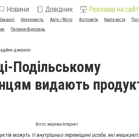
Новини
Довідник
Реклама на сайт
Вакансії
Нерухомість
Авто / Мото
Фотозвіти
Карта міста
Пог
ник
Питання-Відповідь
адійне джерело
ці-Подільському
нцям видають продук
Фото: мережа Інтернет
ктів можуть ті внутрішньо переміщені особи, які мешкають