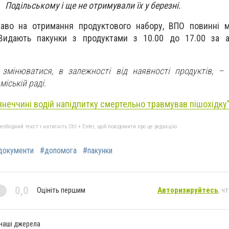
Подільському і ще не отримували їх у березні.
аво на отримання продуктового набору, ВПО повинні м
 Видають пакунки з продуктами з 10.00 до 17.00 за а
змінюватися, в залежності від наявності продуктів, –
міській раді.
янеччині водій напідпитку смертельно травмував пішохідку"
бхідний текст і натисніть Ctrl + Enter, щоб повідомити про це редакцію
документи
#допомога
#пакунки
0,0
Оцініть першим
Авторизируйтесь
, ч
 наші джерела