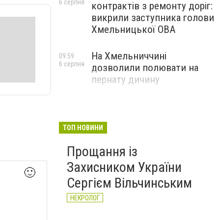
6 серпня
контрактів з ремонту доріг:
викрили заступника голови
Хмельницької ОВА
На Хмельниччині
09:59
6 серпня
дозволили полювати на
пернату дичину
ТОП НОВИНИ
Прощання із
Захисником України
🙂
Сергієм Вільчинським
НЕКРОЛОГ