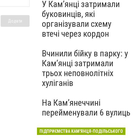
У Кам’янці затримали
буковинців, які
Додати
організували схему
втечі через кордон
Вчинили бійку в парку: у
Кам’янці затримали
трьох неповнолітніх
хуліганів
На Камʼянеччині
перейменували 6 вулиць
ПІДПРИЄМСТВА КАМ'ЯНЦЯ-ПОДІЛЬСЬКОГО