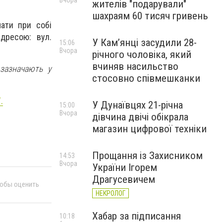
Вчора
жителів "подарували"
шахраям 60 тисяч гривень
ати при собі
дресою: вул.
У Камʼянці засудили 28-
15:06
Вчора
річного чоловіка, який
вчиняв насильство
 зазначають у
стосовно співмешканки
.
У Дунаївцях 21-річна
15:00
Вчора
дівчина двічі обікрала
магазин цифрової техніки
Прощання із Захисником
14:53
Вчора
України Ігорем
Драгусевичем
тобы оценить
НЕКРОЛОГ
Хабар за підписання
10:18