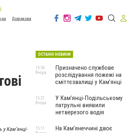
і
ода
Довідкова
ОСТАННІ НОВИНИ
Призначено службове
15:30
Вчора
розслідування пожежі на
тові
сміттєзвалищі у Кам’янці
У Кам’янці-Подільському
15:21
Вчора
патрульні виявили
нетверезого водія
На Камʼянеччині двоє
 у Кам’янці-
15:11