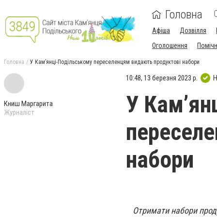
Головна
Афіша
Дозвілля
Оголошення
Поміч
Головна
У Кам’янці-Подільському переселенцям видають продуктові набори
10:48, 13 березня 2023 р.
Н
У Кам’ян
Книш Маргарита
Журналіст
переселе
набори
Отримати набори проду