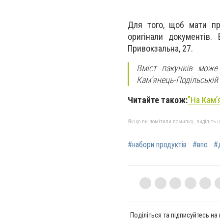
Для того, щоб мати пр
оригінали документів.
Привокзальна, 27.
Вміст пакунків може 
Кам’янець-Подільській 
Читайте також:
"На Кам’
Якщо ви помітили помилку, виділіть нео
#набори продуктів
#впо
#
Поділіться та підписуйтесь на