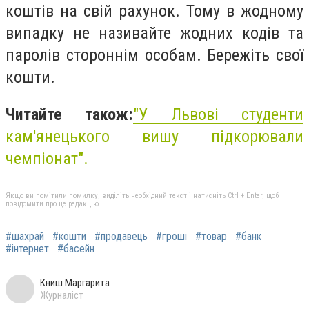
коштів на свій рахунок. Тому в жодному
випадку не називайте жодних кодів та
паролів стороннім особам. Бережіть свої
кошти.
Читайте також:
"У Львові студенти
кам'янецького вишу підкорювали
чемпіонат".
Якщо ви помітили помилку, виділіть необхідний текст і натисніть Ctrl + Enter, щоб
повідомити про це редакцію
#шахрай
#кошти
#продавець
#гроші
#товар
#банк
#інтернет
#басейн
Книш Маргарита
Журналіст