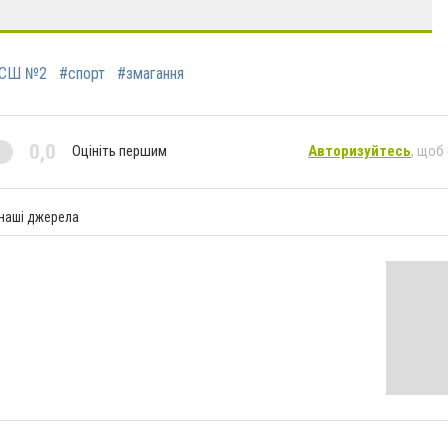
СШ №2
#спорт
#змагання
0,0
Оцініть першим
Авторизуйтесь
, щоб
 наші джерела