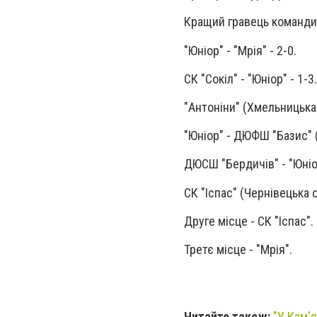
Кращий гравець команди
"Юніор" - "Мрія" - 2-0.
СК "Сокіл" - "Юніор" - 1-3.
"Антоніни" (Хмельницька о
"Юніор" - ДЮФШ "Базис" (
ДЮСШ "Бердичів" - "Юніор
СК "Іспас" (Чернівецька об
Друге місце - СК "Іспас".
Третє місце - "Мрія".
Читайте також:
"У Кам'