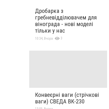
Дробарка з
гребневідділювачем для
вінограда - нові моделі
тільки у нас
3
10:34, Вчора
Конвеєрні ваги (стрічкові
ваги) СВЕДА ВК-230
13:05, Вчора