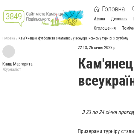
Головна
Афіша
Дозвілля
Оголошення
Поміч
Головна
Кам'янецькі футболісти змагались у всеукраїнському турнірі з футболу
22:13, 26 січня 2023 р.
Кам'янец
Книш Маргарита
Журналіст
всеукраї
З 23 по 24 січня прохо
Призерами турніру стал