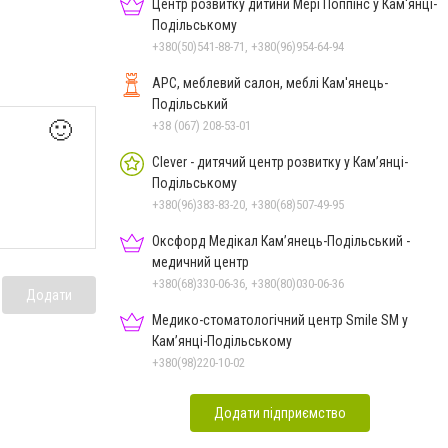
Центр розвитку дитини Мері Поппінс у Кам'янці-
Подільському
+380(50)541-88-71, +380(96)954-64-94
АРС, меблевий салон, меблі Кам'янець-
Подільський
🙂
+38 (067) 208-53-01
Clever - дитячий центр розвитку у Кам’янці-
Подільському
+380(96)383-83-20, +380(68)507-49-95
Оксфорд Медікал Кам’янець-Подільський -
медичний центр
+380(68)330-06-36, +380(80)030-06-36
Додати
Медико-стоматологічний центр Smile SM у
Кам’янці-Подільському
+380(98)220-10-02
Додати підприємство