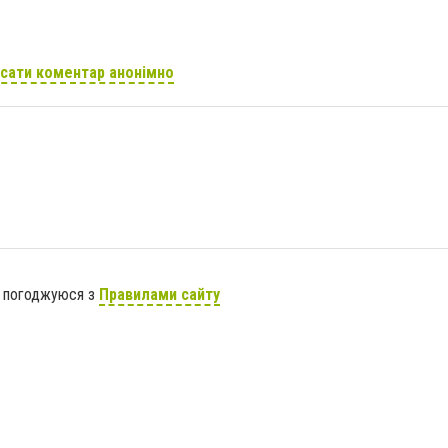
сати коментар анонімно
я погоджуюся з
Правилами сайту