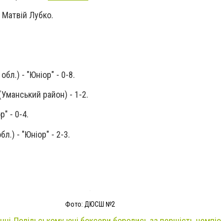
 Матвій Лубко.
бл.) - "Юніор" - 0-8.
Уманський район) - 1-2.
" - 0-4.
л.) - "Юніор" - 2-3.
Фото: ДЮСШ №2
янці-Подільському юні боксери боролись за першість чемпіо