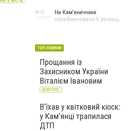
На Камʼянеччині
09:12
3 серпня
перейменували 6 вулиць
ТОП НОВИНИ
Прощання із
Захисником України
Віталієм Івановим
НЕКРОЛОГ
Вʼїхав у квітковий кіоск:
у Камʼянці трапилася
ДТП