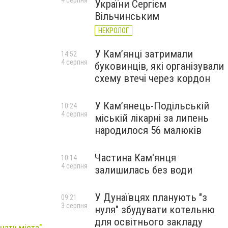
4 серпня
України Сергієм
Вільчинським
НЕКРОЛОГ
У Кам’янці затримали
14:52
4 серпня
буковинців, які організували
схему втечі через кордон
У Кам’янець-Подільській
10:24
4 серпня
міській лікарні за липень
народилося 56 малюків
Частина Кам'янця
10:14
4 серпня
залишилась без води
У Дунаївцях планують "з
09:21
3 серпня
нуля" збудувати котельню
для освітнього закладу
нату міста"
.