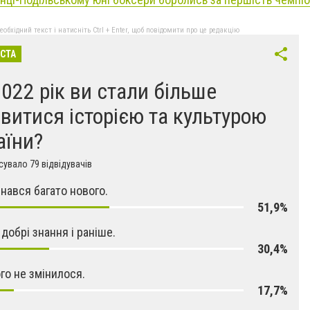
бхідний текст і натисніть Ctrl + Enter, щоб повідомити про це редакцію
ІСТА
2022 рік ви стали більше
авитися історією та культурою
аїни?
увало 79 відвідувачів
знався багато нового.
51,9%
 добрі знання і раніше.
30,4%
ого не змінилося.
17,7%