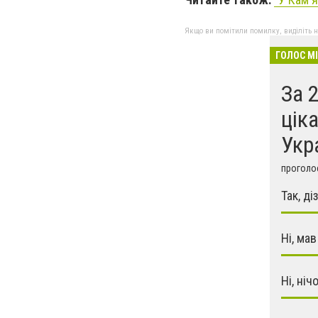
Якщо ви помітили помилку, виділіть нео
ГОЛОС М
За 
цік
Укр
проголос
Так, ді
Ні, мав
Ні, ніч