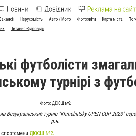
Новини
Довідник
Реклама на сайт
Вакансії
Нерухомість
Авто / Мото
Фотозвіти
Карта міста
Пог
ник
Питання-Відповідь
ькі футболісти змагал
нському турнірі з футб
Фото: ДЮСШ №2
див Всеукраїнський турнір "Khmelnitsky OPEN CUP 2023" сере
р.н.
и спортсмени
ДЮСШ №2.