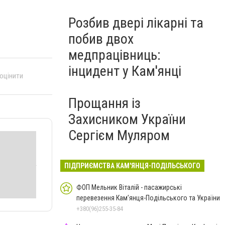
Розбив двері лікарні та
побив двох
медпрацівниць:
інцидент у Кам'янці
 оцінити
Прощання із
Захисником України
Сергієм Муляром
ПІДПРИЄМСТВА КАМ'ЯНЦЯ-ПОДІЛЬСЬКОГО
ФОП Мельник Віталій - пасажирські
перевезення Кам’янця-Подільського та України
+380(96)255-35-84