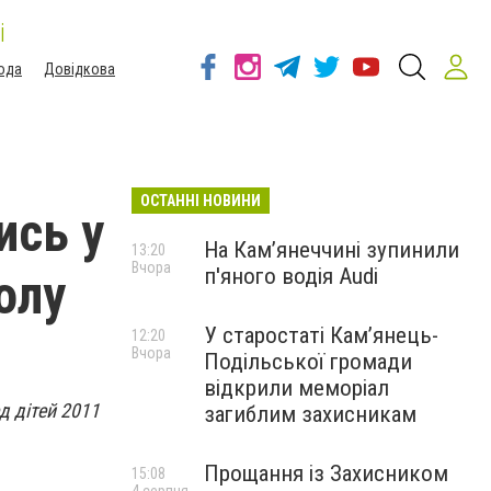
і
ода
Довідкова
ОСТАННІ НОВИНИ
ись у
На Камʼянеччині зупинили
13:20
Вчора
п'яного водія Audi
олу
У старостаті Кам’янець-
12:20
Вчора
Подільської громади
відкрили меморіал
д дітей 2011
загиблим захисникам
Прощання із Захисником
15:08