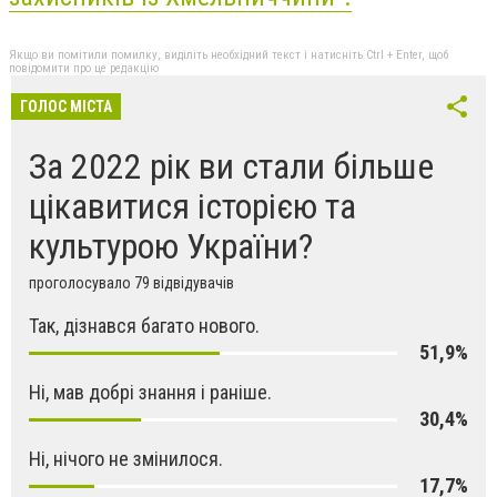
Якщо ви помітили помилку, виділіть необхідний текст і натисніть Ctrl + Enter, щоб
повідомити про це редакцію
ГОЛОС МІСТА
За 2022 рік ви стали більше
цікавитися історією та
культурою України?
проголосувало 79 відвідувачів
Так, дізнався багато нового.
51,9%
Ні, мав добрі знання і раніше.
30,4%
Ні, нічого не змінилося.
17,7%