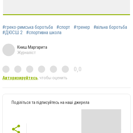
#греко-римська боротьба
#спорт
#тренер
#вільна боротьба
#ДЮСШ 2
#спортивна школа
Книш Маргарита
Журналіст
0,0
Авторизируйтесь
, чтобы оценить
Поділіться та підписуйтесь на наші джерела