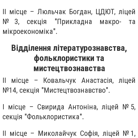
ІІ місце – Люльчак Богдан, ЦДЮТ, ліцей
№3, секція "Прикладна макро- та
мікроекономіка".
Відділення літературознавства,
фольклористики та
мистецтвознавства
ІІ місце – Ковальчук Анастасія, ліцей
№14, секція "Мистецтвознавство".
І місце – Свирида Антоніна, ліцей №5,
секція "Фольклористика".
ІІ місце – Миколайчук Софія, ліцей №1,