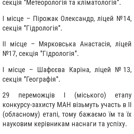
секція "Метеорологія та кліматологія".
І місце – Пірожак Олександр, ліцей №14,
секція "Гідрологія".
ІІ місце – Мярковська Анастасія, ліцей
№17, секція "Гідрологія".
І місце – Шафєєва Каріна, ліцей №13,
секція "Географія".
29 переможців І (міського) етапу
конкурсу-захисту МАН візьмуть участь в II
(обласному) етапі, тому бажаємо їм та їх
науковим керівникам наснаги та успіху.