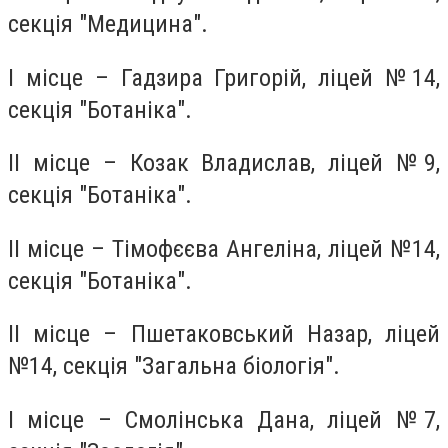
секція "Медицина".
І місце – Гадзира Григорій, ліцей №14,
секція "Ботаніка".
ІІ місце – Козак Владислав, ліцей №9,
секція "Ботаніка".
ІІ місце – Тімофєєва Ангеліна, ліцей №14,
секція "Ботаніка".
ІІ місце – Пшетаковський Назар, ліцей
№14, секція "Загальна біологія".
І місце – Смолінська Дана, ліцей №7,