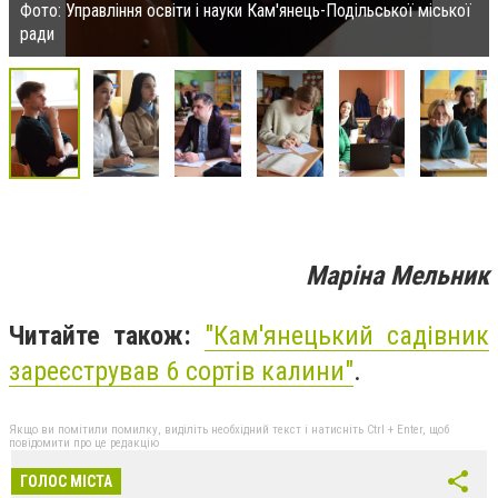
Фото: Управління освіти і науки Кам'янець-Подільської міської
ради
Маріна Мельник
Читайте також:
"
Кам'янецький садівник
зареєстрував 6 сортів калини"
.
Якщо ви помітили помилку, виділіть необхідний текст і натисніть Ctrl + Enter, щоб
повідомити про це редакцію
ГОЛОС МІСТА