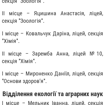
секція "Зоологія".
ІІ місце – Яцишина Анастасія, ліцей,
секція "Зоологія".
І місце – Ковальчук Даріна, ліцей, секція
"Хімія".
ІІ місце – Заремба Анна, ліцей №10,
секція "Хімія".
І місце – Мироненко Даніїл, ліцей, секція
"Основи здоров’я".
Відділення екології та аграрних наук
І місце – Мельник Іванна, ліцей, секція