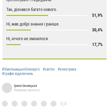
проголосувало 79 відвідувачів
Так, дізнався багато нового.
51,9%
Ні, мав добрі знання і раніше.
30,4%
Ні, нічого не змінилося.
17,7%
#Хмельницькобленерго
#світло
#електрика
#графік відключень
Ірина Ільницька
Керівник проєкту
0,0