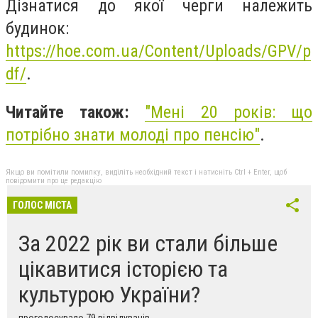
Дізнатися до якої черги належить
будинок:
https://hoe.com.ua/Content/Uploads/GPV/p
df/
.
Читайте також:
"
Мені 20 років: що
потрібно знати молоді про пенсію"
.
Якщо ви помітили помилку, виділіть необхідний текст і натисніть Ctrl + Enter, щоб
повідомити про це редакцію
ГОЛОС МІСТА
За 2022 рік ви стали більше
цікавитися історією та
культурою України?