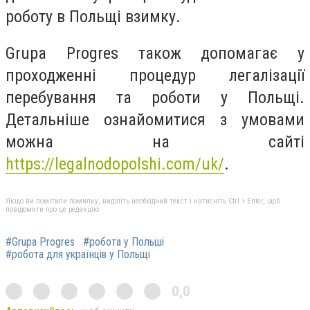
роботу в Польщі взимку.
Grupa Progres також допомагає у
проходженні процедур легалізації
перебування та роботи у Польщі.
Детальніше ознайомитися з умовами
можна на сайті
https://legalnodopolshi.com/uk/
.
Якщо ви помітили помилку, виділіть необхідний текст і натисніть Ctrl + Enter, щоб
повідомити про це редакцію
#Grupa Progres
#робота у Польші
#робота для українців у Польщі
0,0