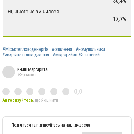
30,4%
Ні, нічого не змінилося.
17,7%
#Міськтепловоденергія
#опалення
#комунальники
#аварійне пошкодження
#мікрорайон Жовтневий
Книш Маргарита
Журналіст
0,0
Авторизуйтесь
, щоб оцінити
Поділіться та підписуйтесь на наші джерела