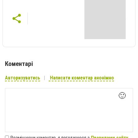
Коментарі
Авторизуватись
Написати коментар анонімно
🙂
Розміщуючи коментар, я погоджуюся з
Правилами сайту