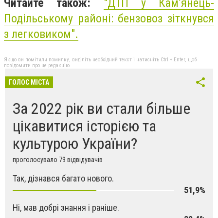
Читайте також:
"ДТП у Кам’янець-
Подільському районі: бензовоз зіткнувся
з легковиком".
Якщо ви помітили помилку, виділіть необхідний текст і натисніть Ctrl + Enter, щоб
повідомити про це редакцію
ГОЛОС МІСТА
За 2022 рік ви стали більше
цікавитися історією та
культурою України?
проголосувало 79 відвідувачів
Так, дізнався багато нового.
51,9%
Ні, мав добрі знання і раніше.