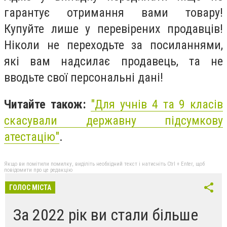
гарантує отримання вами товару!
Купуйте лише у перевірених продавців!
Ніколи не переходьте за посиланнями,
які вам надсилає продавець, та не
вводьте свої персональні дані!
Читайте також:
"Для учнів 4 та 9 класів
скасували державну підсумкову
атестацію"
.
Якщо ви помітили помилку, виділіть необхідний текст і натисніть Ctrl + Enter, щоб
повідомити про це редакцію
ГОЛОС МІСТА
За 2022 рік ви стали більше