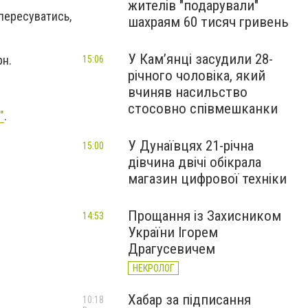
жителів "подарували"
 пересуватись,
шахраям 60 тисяч гривень
У Камʼянці засудили 28-
рн.
15:06
річного чоловіка, який
вчиняв насильство
стосовно співмешканки
"
.
У Дунаївцях 21-річна
15:00
дівчина двічі обікрала
магазин цифрової техніки
Прощання із Захисником
14:53
України Ігорем
Драгусевичем
НЕКРОЛОГ
Хабар за підписання
10:18