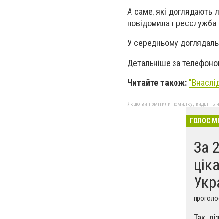
А саме, які доглядають 
повідомила пресслужба К
У середньому доглядаль
Детальніше за телефоно
Читайте також:
"Внаслі
Якщо ви помітили помилку, виділіть нео
ГОЛОС М
За 
цік
Укр
проголос
Так, ді