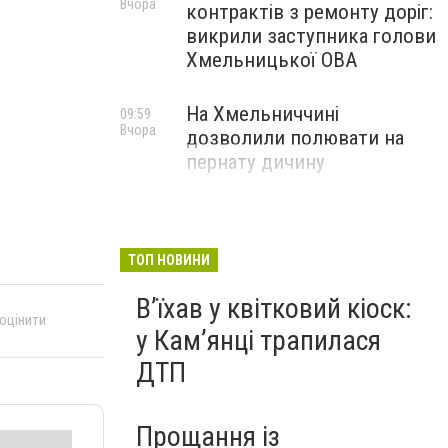
Вчора
контрактів з ремонту доріг:
викрили заступника голови
Хмельницької ОВА
На Хмельниччині
09:59
Вчора
дозволили полювати на
пернату дичину
ТОП НОВИНИ
Вʼїхав у квітковий кіоск:
 оцінити
у Камʼянці трапилася
ДТП
Прощання із