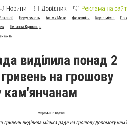
Новини
Довідник
Реклама на сайт
Вакансії
Нерухомість
Авто / Мото
Фотозвіти
Карта міста
Пог
ник
Питання-Відповідь
'янчанам
ада виділила понад 2
 гривень на грошову
 кам'янчанам
мережа Інтернет
яч гривень виділила міська рада на грошову допомогу кам