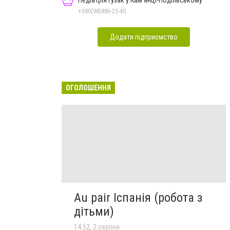
Педіатрія Гузак у Кам'янці-Подільському
+380(98)886-25-40
Додати підприємство
ОГОЛОШЕННЯ
Au pair Іспанія (робота з
дітьми)
14:52, 2 серпня