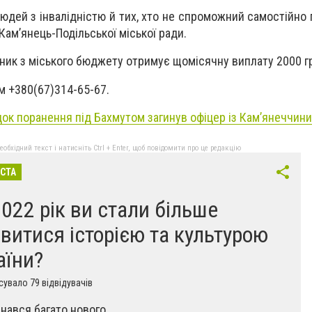
людей з інвалідністю й тих, хто не спроможний самостійно
ам’янець-Подільської міської ради.
ник з міського бюджету отримує щомісячну виплату 2000 г
м +380(67)314-65-67.
док поранення під Бахмутом загинув офіцер із Кам’янеччини
бхідний текст і натисніть Ctrl + Enter, щоб повідомити про це редакцію
ІСТА
2022 рік ви стали більше
авитися історією та культурою
аїни?
увало 79 відвідувачів
знався багато нового.