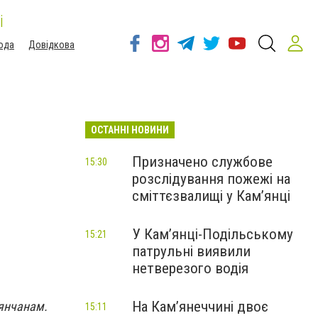
і
ода
Довідкова
ОСТАННІ НОВИНИ
Призначено службове
15:30
розслідування пожежі на
сміттєзвалищі у Кам’янці
У Кам’янці-Подільському
15:21
патрульні виявили
нетверезого водія
На Камʼянеччині двоє
'янчанам.
15:11