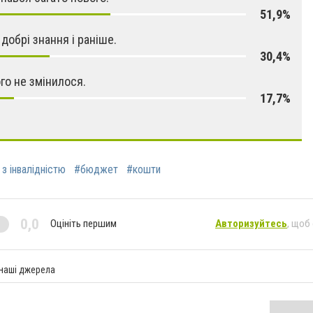
51,9%
 добрі знання і раніше.
30,4%
ого не змінилося.
17,7%
з інвалідністю
#бюджет
#кошти
0,0
Оцініть першим
Авторизуйтесь
, щоб
 наші джерела