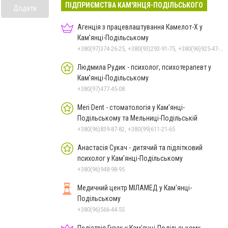
ПІДПРИЄМСТВА КАМ'ЯНЦЯ-ПОДІЛЬСЬКОГО
Додати
Агенція з працевлаштування Камелот-Х у
Кам’янці-Подільському
+380(97)374-26-25, +380(93)293-91-75, +380(96)925-47-71, +380(73)327-54-83
Людмила Рудик - психолог, психотерапевт у
Кам'янці-Подільському
+380(97)477-45-08
Meri Dent - стоматологія у Кам’янці-
Подільському та Мельниці-Подільській
+380(96)839-87-82, +380(99)611-21-65
Анастасія Сукач - дитячий та підлітковий
психолог у Кам'янці-Подільському
+380(96)948-98-95
Медичний центр МІЛАМЕД у Кам'янці-
Подільському
+380(96)566-44-55