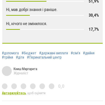
51,9%
Ні, мав добрі знання і раніше.
30,4%
Ні, нічого не змінилося.
17,7%
#допомога
#бюджет
#державні виплати
#сім’я
#двійня
#трійня
#діти
#Перинатальний центр
Книш Маргарита
Журналіст
0,0
Авторизуйтесь
, щоб оцінити