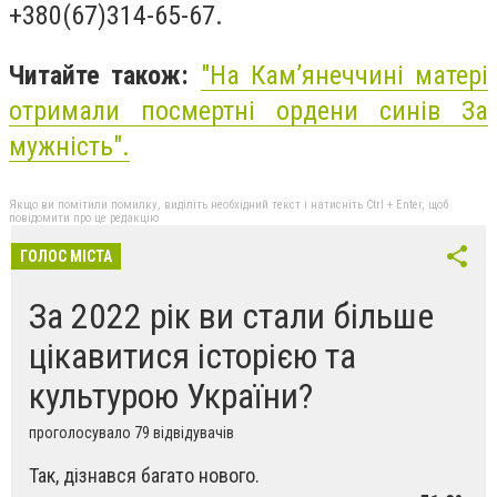
+380(67)314-65-67.
Читайте також:
"На Кам’янеччині матері
отримали посмертні ордени синів За
мужність".
Якщо ви помітили помилку, виділіть необхідний текст і натисніть Ctrl + Enter, щоб
повідомити про це редакцію
ГОЛОС МІСТА
За 2022 рік ви стали більше
цікавитися історією та
культурою України?
проголосувало 79 відвідувачів
Так, дізнався багато нового.