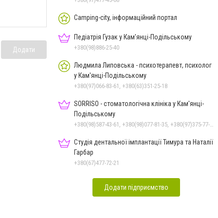
Camping-city, інформаційний портал
Педіатрія Гузак у Кам'янці-Подільському
+380(98)886-25-40
Додати
Людмила Липовська - психотерапевт, психолог
у Кам'янці-Подільському
+380(97)066-83-61, +380(63)351-25-18
SORRISO - стоматологічна клініка у Кам'янці-
Подільському
+380(98)587-43-61, +380(98)077-81-35, +380(97)375-77-72, +380(97)982-31-07
Студія дентальної імплантації Тимура та Наталії
Гарбар
+380(67)477-72-21
Додати підприємство