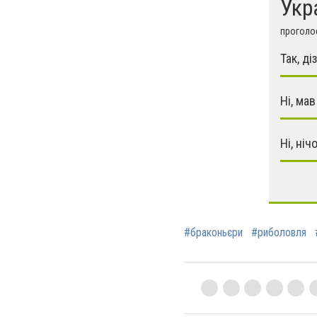
Укр
проголос
Так, ді
Ні, мав
Ні, ніч
#браконьєри
#риболовля