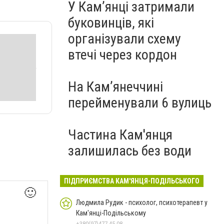
У Кам’янці затримали
буковинців, які
організували схему
втечі через кордон
На Камʼянеччині
перейменували 6 вулиць
Частина Кам'янця
залишилась без води
ПІДПРИЄМСТВА КАМ'ЯНЦЯ-ПОДІЛЬСЬКОГО
🙂
Людмила Рудик - психолог, психотерапевт у
Кам'янці-Подільському
+380(97)477-45-08