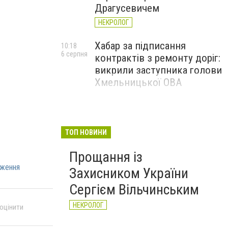
Драгусевичем
НЕКРОЛОГ
Хабар за підписання
10:18
6 серпня
контрактів з ремонту доріг:
викрили заступника голови
Хмельницької ОВА
ТОП НОВИНИ
Прощання із
дження
Захисником України
Сергієм Вільчинським
НЕКРОЛОГ
 оцінити