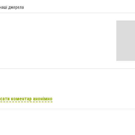
 наші джерела
сати коментар анонімно