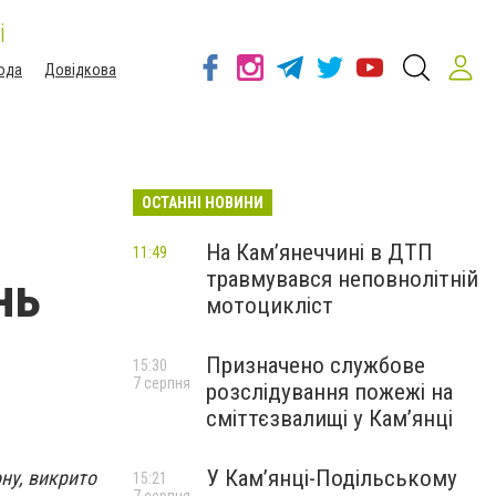
і
ода
Довідкова
ОСТАННІ НОВИНИ
На Кам’янеччині в ДТП
11:49
травмувався неповнолітній
нь
мотоцикліст
Призначено службове
15:30
7 серпня
розслідування пожежі на
сміттєзвалищі у Кам’янці
У Кам’янці-Подільському
ну, викрито
15:21