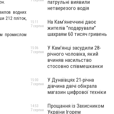
7 серпня
патрульні виявили
рн.
нетверезого водія
вилов водних
ши 212 пліток,
На Камʼянеччині двоє
15:11
7 серпня
жителів "подарували"
шахраям 60 тисяч гривень
им промислом
У Камʼянці засудили 28-
15:06
7 серпня
річного чоловіка, який
вчиняв насильство
стосовно співмешканки
У Дунаївцях 21-річна
15:00
7 серпня
дівчина двічі обікрала
магазин цифрової техніки
Прощання із Захисником
14:53
7 серпня
України Ігорем