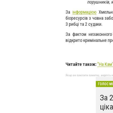
порушників, я
За
інформацією
Хмельни
біоресурсів з човна заб
3 рибці та 2 судаки.
За фактом незаконного
відкрито кримінальне п
Читайте також:
"На Кам'
Якщо ви помітили помилку, виділіть нео
ГОЛОС М
За 
цік