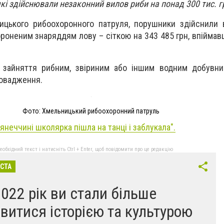
кі здійснювали незаконний вилов риби на понад 300 тис. г
цького рибоохоронного патруля, порушники здійснили 
ороненим знаряддям лову – сіткою на 343 485 грн, впіймав
 зайняття рибним, звіриним або іншим водним добувн
ровадження.
Фото: Хмельницький рибоохоронний патруль
янеччині школярка пішла на танці і заблукала".
бхідний текст і натисніть Ctrl + Enter, щоб повідомити про це редакцію
ІСТА
2022 рік ви стали більше
авитися історією та культурою