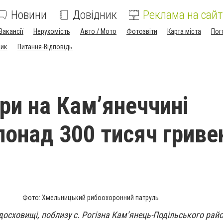
Новини
Довідник
Реклама на сайт
Вакансії
Нерухомість
Авто / Мото
Фотозвіти
Карта міста
Пог
ник
Питання-Відповідь
ри на Кам’янеччині
понад 300 тисяч гриве
Фото: Хмельницький рибоохоронний патруль
осховищі, поблизу с. Рогізна Кам’янець-Подільського райо