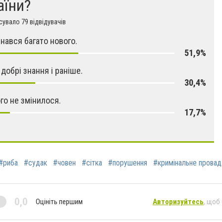
аїни?
увало 79 відвідувачів
знався багато нового.
51,9%
 добрі знання і раніше.
30,4%
ого не змінилося.
17,7%
#риба
#судак
#човен
#сітка
#порушення
#кримінальне прова
0,0
Оцініть першим
Авторизуйтесь
, щоб