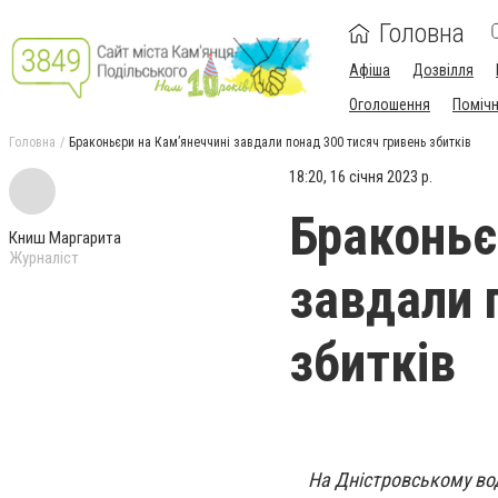
Головна
Афіша
Дозвілля
Оголошення
Поміч
Головна
Браконьєри на Кам’янеччині завдали понад 300 тисяч гривень збитків
18:20, 16 січня 2023 р.
Браконьє
Книш Маргарита
Журналіст
завдали 
збитків
На Дністровському вод