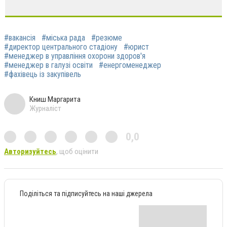
#вакансія
#міська рада
#резюме
#директор центрального стадіону
#юрист
#менеджер в управління охорони здоров'я
#менеджер в галузі освіти
#енергоменеджер
#фахівець із закупівель
Книш Маргарита
Журналіст
0,0
Авторизуйтесь
, щоб оцінити
Поділіться та підписуйтесь на наші джерела