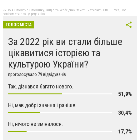
Якщо ви помітили помилку, виділіть необхідний текст і натисніть Ctrl + Enter, щоб
повідомити про це редакцію
ГОЛОС МІСТА
За 2022 рік ви стали більше
цікавитися історією та
культурою України?
проголосувало 79 відвідувачів
Так, дізнався багато нового.
51,9%
Ні, мав добрі знання і раніше.
30,4%
Ні, нічого не змінилося.
17,7%