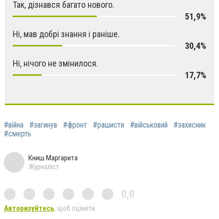
Так, дізнався багато нового.
51,9%
Ні, мав добрі знання і раніше.
30,4%
Ні, нічого не змінилося.
17,7%
#війна
#загинув
#фронт
#рашисти
#військовий
#захисник
#смерть
Книш Маргарита
Журналіст
0,0
Авторизуйтесь
, щоб оцінити