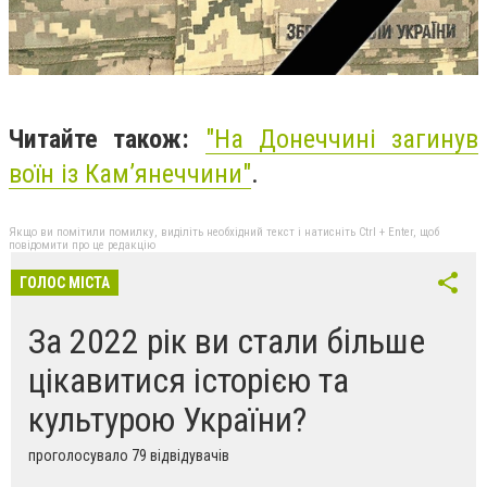
Читайте також:
"
На Донеччині загинув
воїн із Кам’янеччини"
.
Якщо ви помітили помилку, виділіть необхідний текст і натисніть Ctrl + Enter, щоб
повідомити про це редакцію
ГОЛОС МІСТА
За 2022 рік ви стали більше
цікавитися історією та
культурою України?
проголосувало 79 відвідувачів