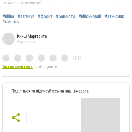
повідомити про це редакцію
#війна
#загинув
#фронт
#рашисти
#військовий
#захисник
#смерть
Книш Маргарита
Журналіст
0,0
Авторизуйтесь
, щоб оцінити
Поділіться та підписуйтесь на наші джерела