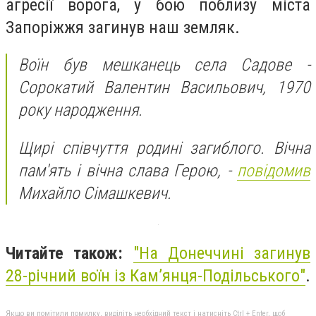
агресії ворога, у бою поблизу міста
Запоріжжя загинув наш земляк.
Воїн був мешканець села Садове -
Сорокатий Валентин Васильович, 1970
року народження.
Щирі співчуття родині загиблого. Вічна
пам'ять і вічна слава Герою, -
повідомив
Михайло Сімашкевич.
Читайте також:
"
На Донеччині загинув
28-річний воїн із Кам’янця-Подільського"
.
Якщо ви помітили помилку, виділіть необхідний текст і натисніть Ctrl + Enter, щоб