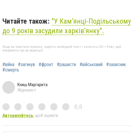
Читайте також:
"У Кам’янці-Подільському
до 9 років засудили харків’янку".
Якщо ви помітили помилку, виділіть необхідний текст і натисніть Ctrl + Enter, щоб
повідомити про це редакцію
#війна
#загинув
#фронт
#рашисти
#військовий
#захисник
#смерть
Книш Маргарита
Журналіст
0,0
Авторизуйтесь
, щоб оцінити