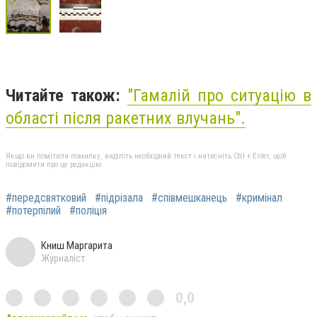
Читайте також:
"Гамалій про ситуацію в
області після ракетних влучань".
Якщо ви помітили помилку, виділіть необхідний текст і натисніть Ctrl + Enter, щоб
повідомити про це редакцію
#передсвятковий
#підрізала
#співмешканець
#кримінал
#потерпілий
#поліція
Книш Маргарита
Журналіст
0,0