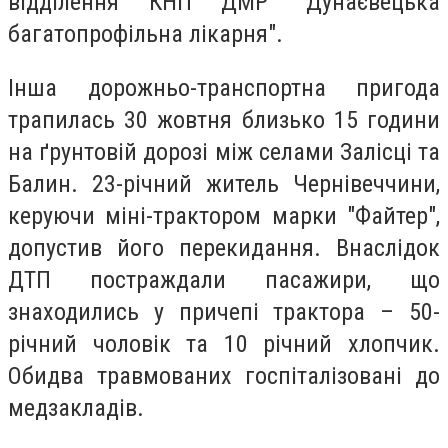
відділення КНП ДМР "Дунаєвецька
багатопрофільна лікарня".
Інша дорожньо-транспортна пригода
трапилась 30 жовтня близько 15 години
на ґрунтовій дорозі між селами Залісці та
Балин. 23-річний житель Чернівеччини,
керуючи міні-трактором марки "Файтер",
допустив його перекидання. Внаслідок
ДТП постраждали пасажири, що
знаходились у причепі трактора – 50-
річний чоловік та 10 річний хлопчик.
Обидва травмованих госпіталізовані до
медзакладів.