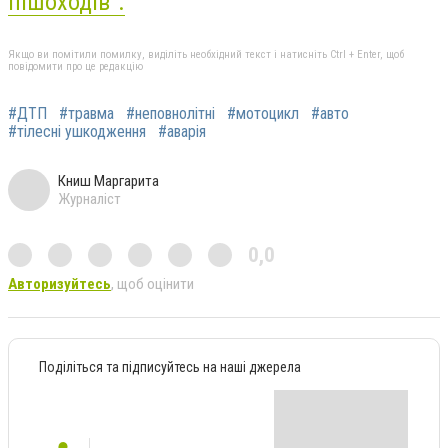
пішоходів".
Якщо ви помітили помилку, виділіть необхідний текст і натисніть Ctrl + Enter, щоб
повідомити про це редакцію
#ДТП
#травма
#неповнолітні
#мотоцикл
#авто
#тілесні ушкодження
#аварія
Книш Маргарита
Журналіст
0,0
Авторизуйтесь
, щоб оцінити
Поділіться та підписуйтесь на наші джерела