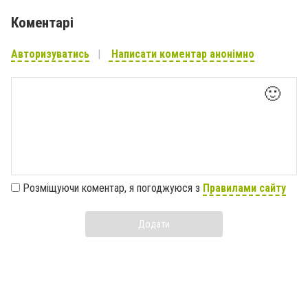
Коментарі
Авторизуватись
Написати коментар анонімно
🙂
Розміщуючи коментар, я погоджуюся з
Правилами сайту
Додати