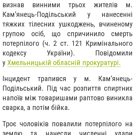
визнав винними трьох жителів м.
Кам’янець-Подільський у нанесенні
тяжких тілесних ушкоджень, вчиненому
групою осіб, що спричинило смерть
потерпілого (ч. 2 ст. 121 Кримінального
кодексу України). Повідомили
у
Хмельницькій обласній прокуратурі.
Інцидент трапився у м. Кам’янець-
Подільський. Під час розпиття спиртних
напоїв між товаришами раптово виникла
сварка, а потім бійка.
Троє чоловіків повалили потерпілого на
землю та нанесли численні удари