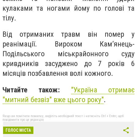
кулаками та ногами йому по голові та
тілу.
Від отриманих травм він помер у
реанімації. Вироком Кам’янець-
Подільського міськрайонного суду
кривдників засуджено до 7 років 6
місяців позбавлення волі кожного.
Читайте також:
"
Україна отримає
"митний безвіз" вже цього року"
.
Якщо ви помітили помилку, виділіть необхідний текст і натисніть Ctrl + Enter, щоб
повідомити про це редакцію
ГОЛОС МІСТА