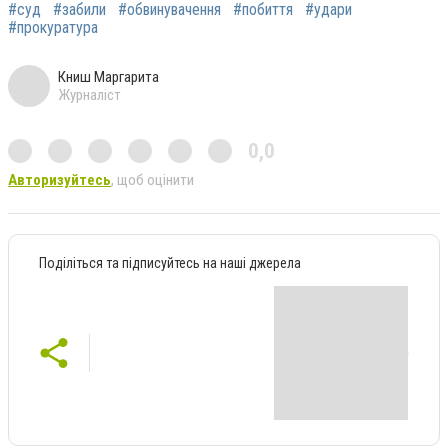
#суд
#забили
#обвинувачення
#побиття
#удари
#прокуратура
Книш Маргарита
Журналіст
0,0
Авторизуйтесь
, щоб оцінити
Поділіться та підписуйтесь на наші джерела