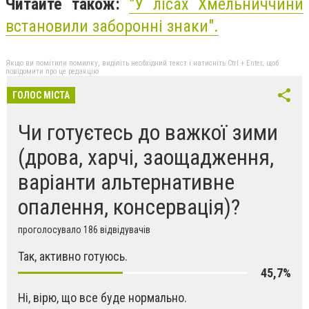
Читайте також:
"У лісах Хмельниччини
встановили заборонні знаки".
Якщо ви помітили помилку, виділіть необхідний текст і натисніть Ctrl + Enter, щоб
повідомити про це редакцію
ГОЛОС МІСТА
Чи готуєтесь до важкої зими
(дрова, харчі, заощадження,
варіанти альтернативне
опалення, консервація)?
проголосувало 186 відвідувачів
Так, активно готуюсь.
45,7%
Ні, вірю, що все буде нормально.