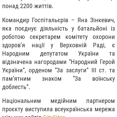
понад 2200 життів.
Командир Госпітальєрів – Яна Зінкевич,
яка поєднує діяльність у батальйоні із
роботою секретарем комітету охорони
здоров‘я нації у Верховній Раді, є
Народним депутатом України та
відзначена нагородами “Народний Герой
України”, орденом “За заслуги” III ст. та
памʼятним знаком “За воїнську
доблесть”.
Національним медійним партнером
проєкту виступила всеукраїнська мережа