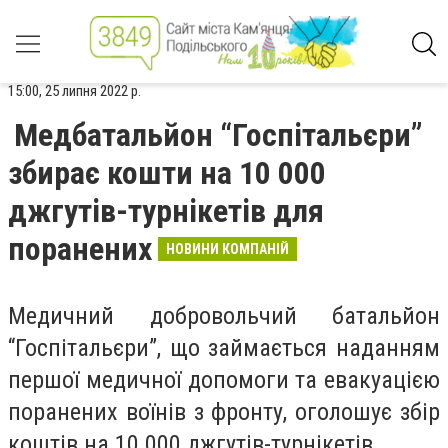
15:00, 25 липня 2022 р.
Медбатальйон “Госпітальєри”
збирає кошти на 10 000
джгутів-турнікетів для
поранених
НОВИНИ КОМПАНІЙ
Медичний добровольчий батальйон
“Госпітальєри”, що займається наданням
першої медичної допомоги та евакуацією
поранених воїнів з фронту, оголошує збір
коштів на 10 000 джгутів-турнікетів.