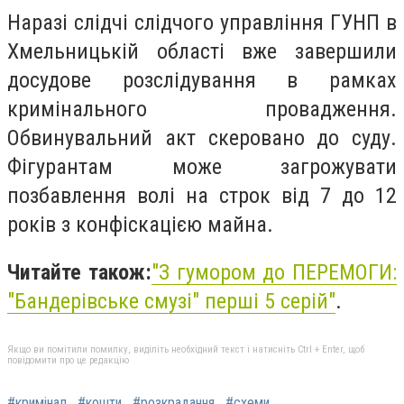
Наразі слідчі слідчого управління ГУНП в
Хмельницькій області вже завершили
досудове розслідування в рамках
кримінального провадження.
Обвинувальний акт скеровано до суду.
Фігурантам може загрожувати
позбавлення волі на строк від 7 до 12
років з конфіскацією майна.
Читайте також:
"
З гумором до ПЕРЕМОГИ:
"Бандерівське смузі" перші 5 серій"
.
Якщо ви помітили помилку, виділіть необхідний текст і натисніть Ctrl + Enter, щоб
повідомити про це редакцію
#кримінал
#кошти
#розкрадання
#схеми