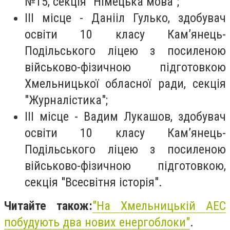
№15, секція "Німецька мова";
III місце - Данііл Гулько, здобувач
освіти 10 класу Кам’янець-
Подільського ліцею з посиленою
військово-фізичною підготовкою
Хмельницької обласної ради, секція
"Журналістика";
III місце - Вадим Лукашов, здобувач
освіти 10 класу Кам’янець-
Подільського ліцею з посиленою
військово-фізичною підготовкою,
секція "Всесвітня історія".
Читайте також:
"
На Хмельницькій АЕС
побудують два нових енергоблоки"
.