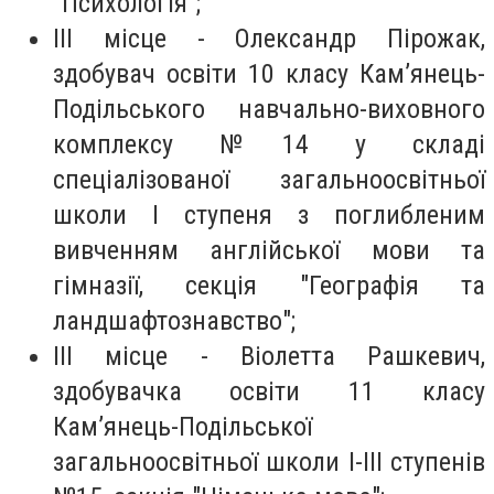
"Психологія";
ІІІ місце - Олександр Пірожак,
здобувач освіти 10 класу Кам’янець-
Подільського навчально-виховного
комплексу №14 у складі
спеціалізованої загальноосвітньої
школи І ступеня з поглибленим
вивченням англійської мови та
гімназії, секція "Географія та
ландшафтознавство";
III місце - Віолетта Рашкевич,
здобувачка освіти 11 класу
Кам’янець-Подільської
загальноосвітньої школи І-ІІІ ступенів