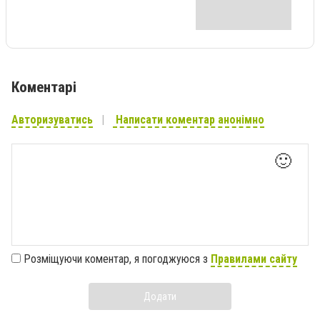
Коментарі
Авторизуватись
Написати коментар анонімно
🙂
Розміщуючи коментар, я погоджуюся з
Правилами сайту
Додати