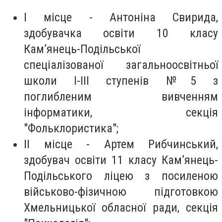
І місце - Антоніна Свирида,
здобувачка освіти 10 класу
Кам’янець-Подільської
спеціалізованої загальноосвітньої
школи І-ІІІ ступенів №5 з
поглибленим вивченням
інформатики, секція
"Фольклористика";
II місце - Артем Рибчинський,
здобувач освіти 11 класу Кам’янець-
Подільського ліцею з посиленою
військово-фізичною підготовкою
Хмельницької обласної ради, секція