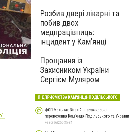
Розбив двері лікарні та
побив двох
медпрацівниць:
інцидент у Кам'янці
Фото: Кам’янець-Подільське районне управління пол
Прощання із
Захисником України
Сергієм Муляром
ПІДПРИЄМСТВА КАМ'ЯНЦЯ-ПОДІЛЬСЬКОГО
ФОП Мельник Віталій - пасажирські
о".
перевезення Кам’янця-Подільського та України
+380(96)255-35-84