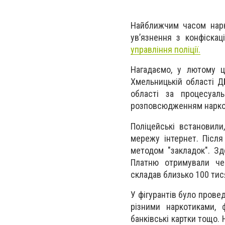
Найближчим часом нарк
ув’язнення з конфіскац
управління поліції.
Нагадаємо, у лютому ц
Хмельницькій області Д
області за процесуаль
розповсюдженням наркот
Поліцейські встановили
мережу інтернет. Після
методом "закладок". Зд
Платню отримували чер
складав близько 100 тис
У фігурантів було провед
різними наркотиками, ф
банківські картки тощо.