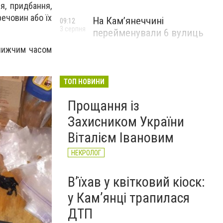
я, придбання,
речовин або їх
На Камʼянеччині
09:12
3 серпня
перейменували 6 вулиць
ближчим часом
ТОП НОВИНИ
Прощання із
Захисником України
Віталієм Івановим
НЕКРОЛОГ
Вʼїхав у квітковий кіоск:
у Камʼянці трапилася
ДТП