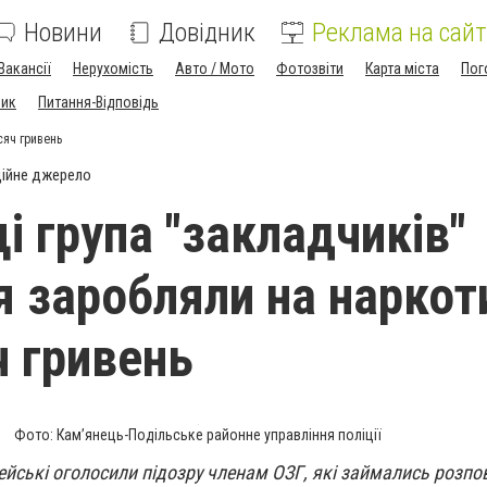
Новини
Довідник
Реклама на сайт
Вакансії
Нерухомість
Авто / Мото
Фотозвіти
Карта міста
Пог
ник
Питання-Відповідь
сяч гривень
ійне джерело
і група "закладчиків"
 заробляли на наркот
ч гривень
Фото: Кам’янець-Подільське районне управління поліції
ейські оголосили підозру членам ОЗГ, які займались роз