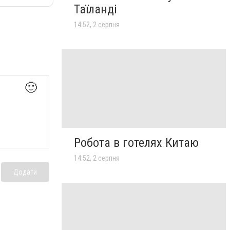
Таїланді
14:52, 2 серпня
🙂
Робота в готелях Китаю
14:52, 2 серпня
Додати