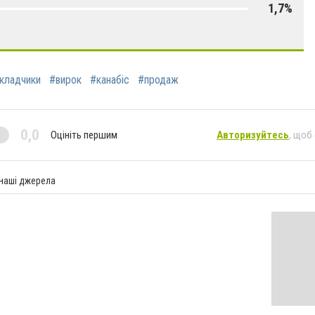
1,7%
кладчики
#вирок
#канабіс
#продаж
0,0
Оцініть першим
Авторизуйтесь
, щоб
 наші джерела