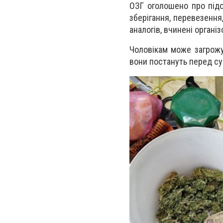
ОЗГ оголошено про підо
зберігання, перевезення
аналогів, вчинені орган
Чоловікам може загрожу
вони постануть перед с