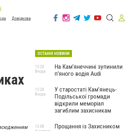
і
ода
Довідкова
ОСТАННІ НОВИНИ
На Камʼянеччині зупинили
13:20
Вчора
п'яного водія Audi
иках
У старостаті Кам’янець-
12:20
Вчора
Подільської громади
відкрили меморіал
загиблим захисникам
Прощання із Захисником
повсюдженням
15:08