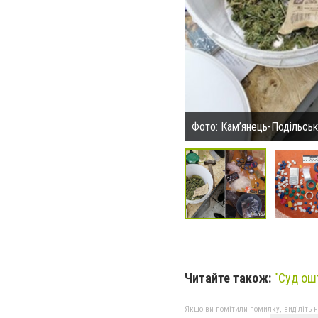
Фото: Кам’янець-Подільське
Читайте також:
"Суд ош
Якщо ви помітили помилку, виділіть нео