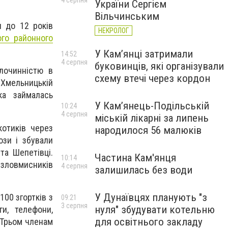
4 серпня
України Сергієм
Вільчинським
 до 12 років
НЕКРОЛОГ
ого районного
У Кам’янці затримали
14:52
4 серпня
буковинців, які організували
лочинністю в
схему втечі через кордон
 Хмельницькій
ка займалась
У Кам’янець-Подільській
10:24
4 серпня
міській лікарні за липень
котиків через
народилося 56 малюків
ози і збували
та Шепетівці.
Частина Кам'янця
10:14
зловмисників
4 серпня
залишилась без води
У Дунаївцях планують "з
100 згортків з
09:21
3 серпня
нуля" збудувати котельню
ги, телефони,
для освітнього закладу
 Трьом членам