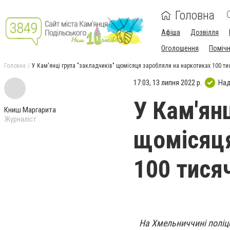
Головна
Афіша
Дозвілля
Оголошення
Поміч
Головна
У Кам'янці група "закладчиків" щомісяця заробляли на наркотиках 100 ти
17:03, 13 липня 2022 р.
Над
У Кам'янц
Книш Маргарита
Журналіст
щомісяця
100 тися
На Хмельниччині поліц