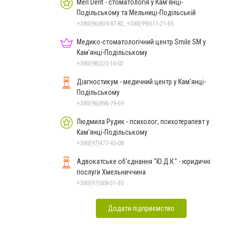
Meri Dent - стоматологія у Кам’янці-
Подільському та Мельниці-Подільській
+380(96)839-87-82, +380(99)611-21-65
Медико-стоматологічний центр Smile SM у
Кам’янці-Подільському
+380(98)220-10-02
Діагностикум - медичний центр у Кам'янці-
Подільському
+380(96)896-79-69
Людмила Рудик - психолог, психотерапевт у
Кам'янці-Подільському
+380(97)477-45-08
Адвокатське об'єднання "Ю.Д.К." - юридичні
послуги Хмельниччина
+380(97)008-31-30
Додати підприємство