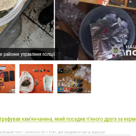
 районне управління поліції
трафував кам’янчанина, який посадив п’яного друга за керм
бхідний текст і натисніть Ctrl + Enter, щоб повідомити про це редакцію