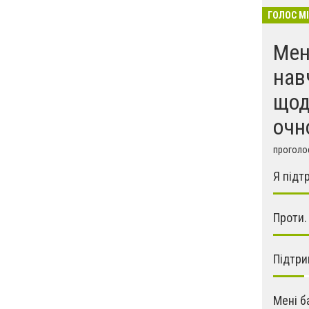
ГОЛОС М
Мен
нав
щод
очн
проголос
Я підт
Проти.
Підтри
Мені б