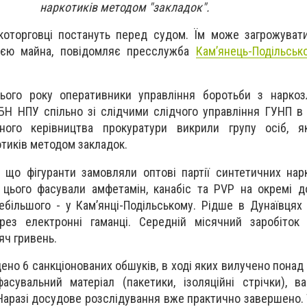
наркотиків методом "закладок".
оторговці постануть перед судом. Їм може загрожувати
ією майна, п
овідомляє пресслужба
Кам’янець-Подільськ
ього року оперативники управління боротьби з наркоз
БН НПУ спільно зі слідчими слідчого управління ГУНП в
ного керівництва прокуратури викрили групу осіб, я
иків методом закладок.
, що фігуранти замовляли оптові партії синтетичних нар
 цього фасували амфетамін, канабіс та PVP на окремі д
ебільшого - у Кам’янці-Подільському. Рідше в Дунаївцях 
ез електронні гаманці. Середній місячний заробіток 
яч гривень.
ено 6 санкціонованих обшуків, в ході яких вилучено понад 
асувальний матеріал (пакетики, ізоляційні стрічки), ва
 Наразі досудове розслідування вже практично завершено.