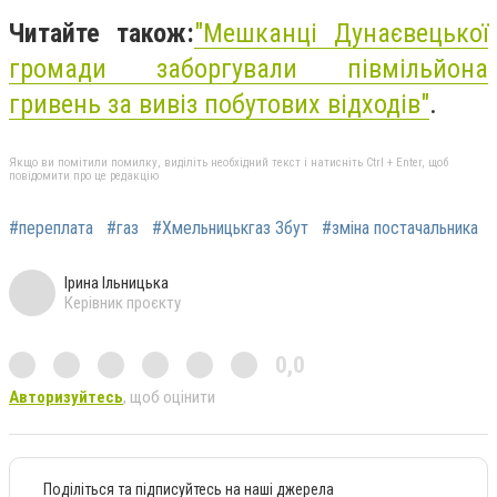
Читайте також:
"
Мешканці Дунаєвецької
громади заборгували півмільйона
гривень за вивіз побутових відходів"
.
Якщо ви помітили помилку, виділіть необхідний текст і натисніть Ctrl + Enter, щоб
повідомити про це редакцію
#переплата
#газ
#Хмельницькгаз Збут
#зміна постачальника
Ірина Ільницька
Керівник проєкту
0,0
Авторизуйтесь
, щоб оцінити
Поділіться та підписуйтесь на наші джерела