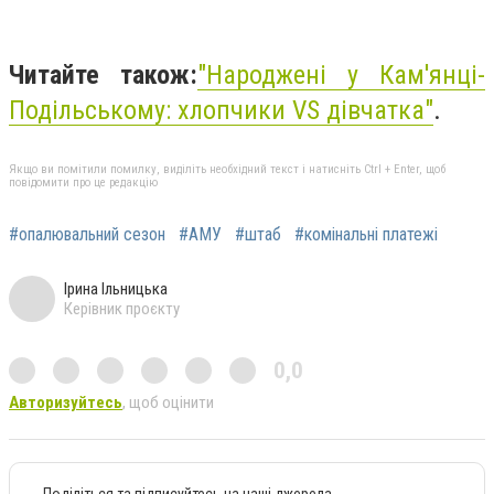
Читайте також:
"
Народжені у Кам'янці-
Подільському: хлопчики VS дівчатка"
.
Якщо ви помітили помилку, виділіть необхідний текст і натисніть Ctrl + Enter, щоб
повідомити про це редакцію
#опалювальний сезон
#АМУ
#штаб
#комінальні платежі
Ірина Ільницька
Керівник проєкту
0,0
Авторизуйтесь
, щоб оцінити
Поділіться та підписуйтесь на наші джерела