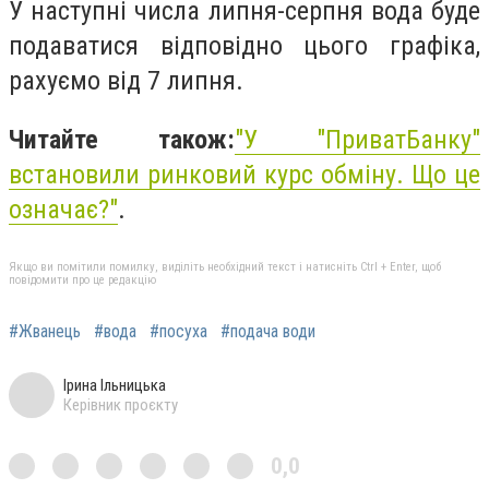
У наступні числа липня-серпня вода буде
подаватися відповідно цього графіка,
рахуємо від 7 липня.
Читайте також:
"
У "ПриватБанку"
встановили ринковий курс обміну. Що це
означає?"
.
Якщо ви помітили помилку, виділіть необхідний текст і натисніть Ctrl + Enter, щоб
повідомити про це редакцію
#Жванець
#вода
#посуха
#подача води
Ірина Ільницька
Керівник проєкту
0,0