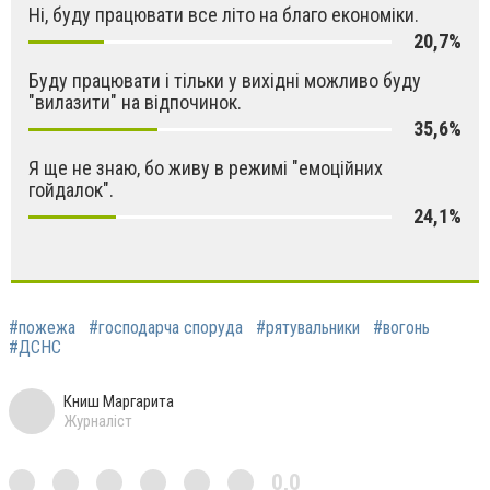
Ні, буду працювати все літо на благо економіки.
20,7%
Буду працювати і тільки у вихідні можливо буду
"вилазити" на відпочинок.
35,6%
Я ще не знаю, бо живу в режимі "емоційних
гойдалок".
24,1%
#пожежа
#господарча споруда
#рятувальники
#вогонь
#ДСНС
Книш Маргарита
Журналіст
0,0