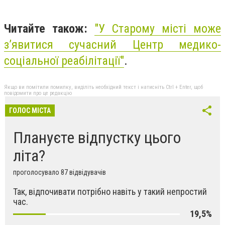
Читайте також:
"
У Старому місті може
з’явитися сучасний Центр медико-
соціальної реабілітації"
.
Якщо ви помітили помилку, виділіть необхідний текст і натисніть Ctrl + Enter, щоб
повідомити про це редакцію
ГОЛОС МІСТА
Плануєте відпустку цього
літа?
проголосувало 87 відвідувачів
Так, відпочивати потрібно навіть у такий непростий
час.
19,5%