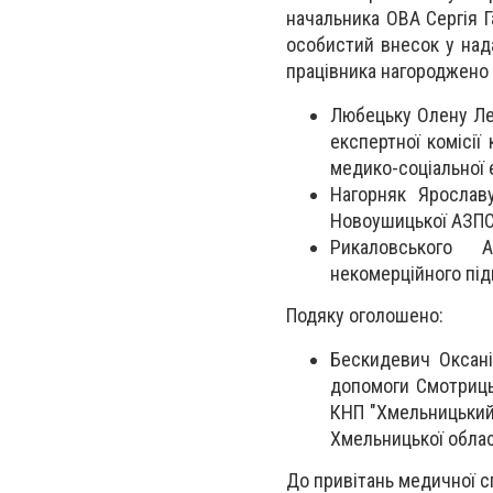
начальника ОВА Сергія Г
особистий внесок у над
працівника нагороджено 
Любецьку Олену Лео
експертної комісі
медико-соціальної 
Нагорняк Ярослав
Новоушицької АЗПС
Рикаловського Ан
некомерційного під
Подяку оголошено:
Бескидевич Оксані
допомоги Смотрицьк
КНП "Хмельницький
Хмельницької облас
До привітань медичної 