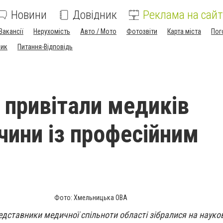
Новини
Довідник
Реклама на сайт
Вакансії
Нерухомість
Авто / Мото
Фотозвіти
Карта міста
Пог
ник
Питання-Відповідь
і привітали медиків
чини із професійним
Фото: Хмельницька ОВА
редставники медичної спільноти області зібралися на науко