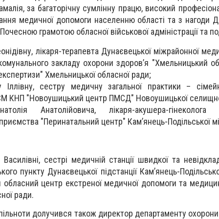
амалія, за багаторічну сумлінну працю, високий професіон
ання медичної допомоги населенню області та з нагоди 
Почесною грамотою обласної військової адміністрації та п
нідівну, лікаря-терапевта Дунаєвецької міжрайонної меди
ї комунального закладу охорони здоров’я "Хмельницький о
експертизи" Хмельницької обласної ради;
у Іллівну, сестру медичну загальної практики – сімей
М КНП "Новоушицький центр ПМСД" Новоушицької селищно
атолія Анатолійовича, лікаря-акушера-гінеколога 
приємства "Перинатальний центр" Кам’янець-Подільської мі
 Василівні, сестрі медичній станції швидкої та невідкла
ого пункту Дунаєвецької підстанції Кам’янець-Подільсько
 обласний центр екстреної медичної допомоги та медици
ної ради.
спільноти долучився також директор департаменту охорони