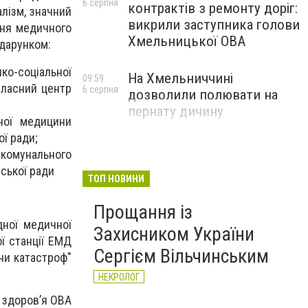
6 серпня
контрактів з ремонту доріг:
алізм, значний
викрили заступника голови
Дня медичного
Хмельницької ОВА
одарунком:
ко-соціальної
На Хмельниччині
09:59
бласний центр
6 серпня
дозволили полювати на
пернату дичину
ної медицини
ї ради;
комунального
ської ради
ТОП НОВИНИ
Прощання із
дної медичної
Захисником України
ї станції ЕМД
Сергієм Вільчинським
ни катастроф"
НЕКРОЛОГ
 здоров’я ОВА