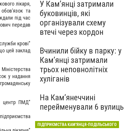
У Кам’янці затримали
ового лікаря,
 обов’язок та
буковинців, які
ждали під час
організували схему
анович передав
втечі через кордон
служби крові"
Вчинили бійку в парку: у
що цей заклад
Кам’янці затримали
трьох неповнолітніх
 Міністерства
сок у надання
хуліганів
 громадянську
На Камʼянеччині
й центр ПМД"
перейменували 6 вулиць
підприємства
ПІДПРИЄМСТВА КАМ'ЯНЦЯ-ПОДІЛЬСЬКОГО
ільна лікарня"