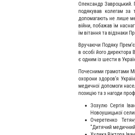
Олександр Завроцький. П
подякував колегам за 
допомагають не лише ме
війни, побажав їм насна
їм вітання та відзнаки П
Вручаючи Подяку Прем’є
в особі його директора
є одним із шести в Украї
Почесними грамотами Мін
охорони здоров’я Україн
медичної допомоги насел
позицію та з нагоди про
Зозулю Сергія Ів
Новоушицької сели
Очеретенко Тетян
"Дитячий медичний 
Худика Віктора Іва