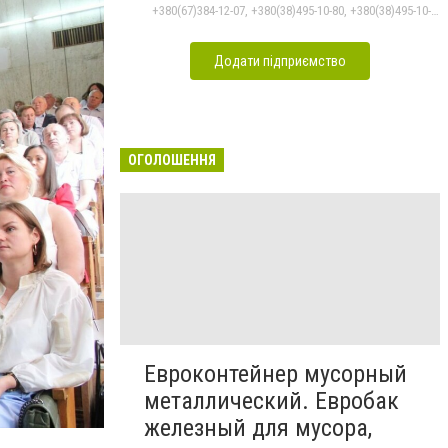
+380(67)384-12-07, +380(38)495-10-80, +380(38)495-10-70
Додати підприємство
ОГОЛОШЕННЯ
Евроконтейнер мусорный
Очеретенко Т.Ю,
металлический. Евробак
Фото: Хмельницька ОВА
железный для мусора,