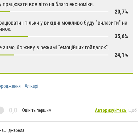
ду працювати все літо на благо економіки.
20,7%
рацювати і тільки у вихідні можливо буду "вилазити" на
инок.
35,6%
е знаю, бо живу в режимі "емоційних гойдалок".
24,1%
ородження
#лікарі
0,0
Оцініть першим
Авторизуйтесь
, щоб
 наші джерела