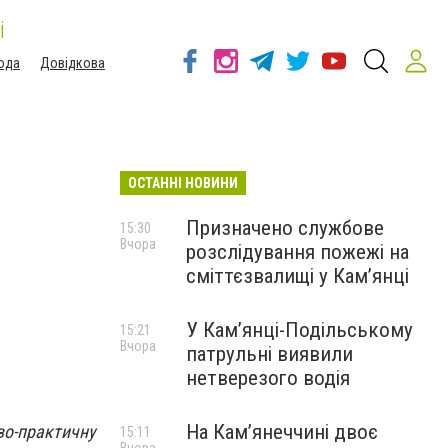
і
ода
Довідкова
ОСТАННІ НОВИНИ
Призначено службове
15:30
Вчора
розслідування пожежі на
сміттєзвалищі у Кам’янці
У Кам’янці-Подільському
15:21
Вчора
патрульні виявили
нетверезого водія
На Камʼянеччині двоє
во-практичну
15:11