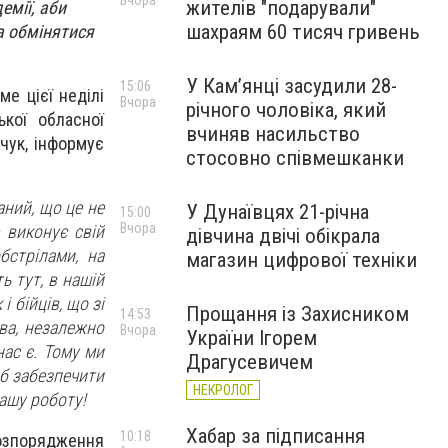
Вчора
жителів "подарували"
емії, аби
шахраям 60 тисяч гривень
а обмінятися
У Камʼянці засудили 28-
15:06
е цієї неділі
Вчора
річного чоловіка, який
кої обласної
вчиняв насильство
ачук, інформує
стосовно співмешканки
ний, що це не
У Дунаївцях 21-річна
15:00
Вчора
 виконує свій
дівчина двічі обікрала
бстрілами, на
магазин цифрової техніки
ь тут, в нашій
 бійців, що зі
Прощання із Захисником
14:53
ва, незалежно
Вчора
України Ігорем
нас є. Тому ми
Драгусевичем
об забезпечити
НЕКРОЛОГ
ашу роботу!
Хабар за підписання
10:18
озпорядження