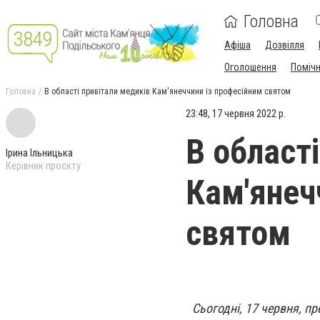
Головна
Афіша
Дозвілля
Оголошення
Поміч
Головна
В області привітали медиків Кам'янеччини із професійним святом
23:48, 17 червня 2022 р.
В област
Ірина Ільницька
Керівник проєкту
Кам'янеч
святом
Сьогодні, 17 червня, п