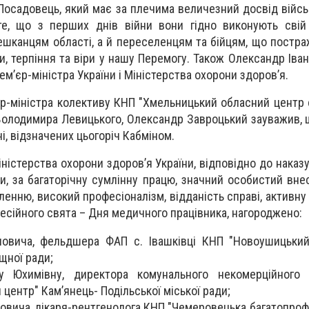
осадовець, який має за плечима величезний досвід військ
те, що з перших днів війни вони гідно виконують свій
шканцям області, а й переселенцям та бійцям, що постра
ги, терпіння та віри у нашу Перемогу. Також Олександр Ів
рем’єр-міністра України і Міністерства охорони здоров’я.
р-міністра колективу КНП "Хмельницький обласний центр 
 Володимира Левицького, Олександр Завроцький зауважив, 
ні, відзначених цьогоріч Кабміном.
істерства охорони здоров’я України, відповідно до наказу
и, за багаторічну сумлінну працю, значний особистий вне
енню, високий професіоналізм, відданість справі, активну
фесійного свята – Дня медичного працівника, нагороджено:
ановича, фельдшера ФАП с. Івашківці КНП "Новоушицьки
щної ради;
у Юхимівну, директора комунального некомерційного 
центр" Кам’янець- Подільської міської ради;
новича, лікаря-рентгенолога КНП "Чемеровецька багатопроф