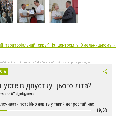
ий територіальний округ" із центром у Хмельницькому -
бхідний текст і натисніть Ctrl + Enter, щоб повідомити про це редакцію
ІСТА
нуєте відпустку цього літа?
увало 87 відвідувачів
ідпочивати потрібно навіть у такий непростий час.
19,5%