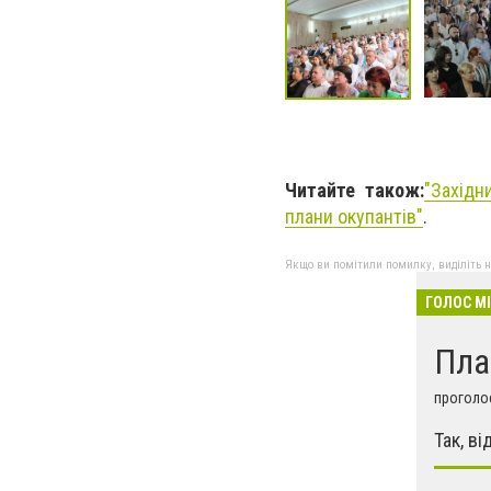
Читайте також:
"Західн
плани окупантів"
.
Якщо ви помітили помилку, виділіть нео
ГОЛОС М
Пла
проголос
Так, в