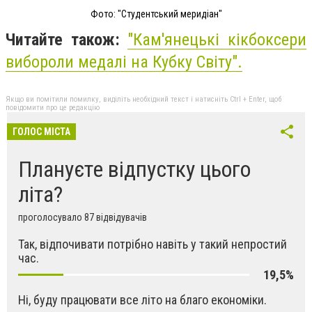
Фото: "Студентський меридіан"
Читайте також:
"Кам'янецькі кікбоксери
вибороли медалі на Кубку Світу".
Якщо ви помітили помилку, виділіть необхідний текст і натисніть Ctrl + Enter, щоб
повідомити про це редакцію
ГОЛОС МІСТА
Плануєте відпустку цього
літа?
проголосувало 87 відвідувачів
Так, відпочивати потрібно навіть у такий непростий
час.
19,5%
Ні, буду працювати все літо на благо економіки.