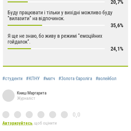
20,7%
Буду працювати і тільки у вихідні можливо буду
"вилазити" на відпочинок.
35,6%
Я ще не знаю, бо живу в режимі "емоційних
гойдалок".
24,1%
#студенти
#КПНУ
#матч
#Золота Євроліга
#волейбол
Книш Маргарита
Журналіст
0,0
Авторизуйтесь
, щоб оцінити