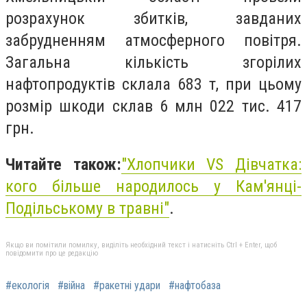
розрахунок збитків, завданих
забрудненням атмосферного повітря.
Загальна кількість згорілих
нафтопродуктів склала 683 т, при цьому
розмір шкоди склав 6 млн 022 тис. 417
грн.
Читайте також:
"
Хлопчики VS Дівчатка:
кого більше народилось у Кам'янці-
Подільському в травні"
.
Якщо ви помітили помилку, виділіть необхідний текст і натисніть Ctrl + Enter, щоб
повідомити про це редакцію
#екологія
#війна
#ракетні удари
#нафтобаза