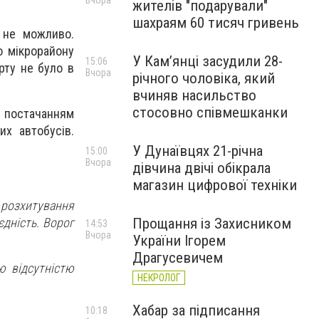
Вчора
жителів "подарували"
шахраям 60 тисяч гривень
 не можливо.
о мікрорайону
У Камʼянці засудили 28-
15:06
рту не було в
Вчора
річного чоловіка, який
вчиняв насильство
стосовно співмешканки
з постачанням
х автобусів.
У Дунаївцях 21-річна
15:00
Вчора
дівчина двічі обікрала
магазин цифрової техніки
а розхитування
єдність. Ворог
Прощання із Захисником
14:53
Вчора
України Ігорем
Драгусевичем
ю відсутністю
НЕКРОЛОГ
Хабар за підписання
10:18