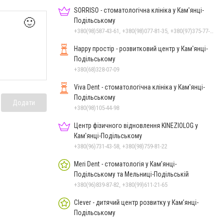
SORRISO - стоматологічна клініка у Кам'янці-
🙂
Подільському
+380(98)587-43-61, +380(98)077-81-35, +380(97)375-77-72, +380(97)982-31-07
Happy простір - розвитковий центр у Кам'янці-
Подільському
+380(68)328-07-09
Viva Dent - стоматологічна клініка у Кам'янці-
Подільському
Додати
+380(98)105-44-98
Центр фізичного відновлення KINEZIOLOG у
Кам'янці-Подільському
+380(96)731-43-58, +380(98)759-81-22
Meri Dent - стоматологія у Кам’янці-
Подільському та Мельниці-Подільській
+380(96)839-87-82, +380(99)611-21-65
Clever - дитячий центр розвитку у Кам’янці-
Подільському