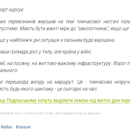
орт курсує.
их перевізників вирішив на темі тимчасової нестачі паль
пустимо. Мають бути вжиті міри до "заколотників", якщо ще т
що у найближчі дні ситуація з пальним буде вирішена.
ша громада досі у тилу, але країна у війні.
рмії, на посівну, на життєво-важливу інфраструктуру. Ворог п
ального.
е перешкода виїзду на маршрут. Це - тимчасова незручні
сть будь-якого шантажу - це сьогодні на часі.
нці-Подільському хочуть виділити землю під житло для пер
бхідний текст і натисніть Ctrl + Enter, щоб повідомити про це редакцію
#війна
#пальне