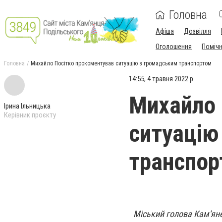
Головна
Афіша
Дозвілля
Оголошення
Поміч
Головна
Михайло Посітко прокоментував ситуацію з громадським транспортом
14:55, 4 травня 2022 р.
Михайло 
Ірина Ільницька
Керівник проєкту
ситуацію
транспо
Міський голова Кам'ян