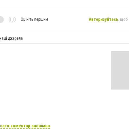
0,0
Оцініть першим
Авторизуйтесь
, щоб
 наші джерела
сати коментар анонімно