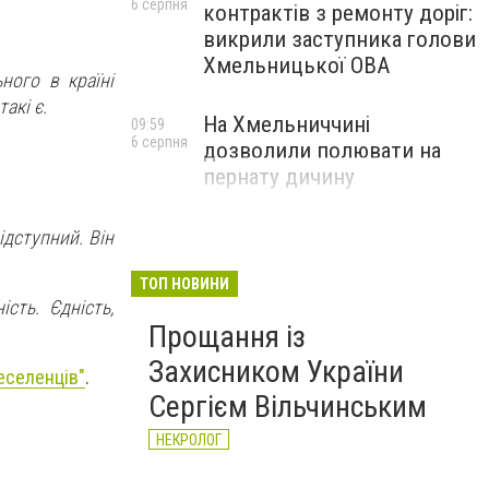
6 серпня
контрактів з ремонту доріг:
викрили заступника голови
Хмельницької ОВА
ного в країні
акі є.
На Хмельниччині
09:59
6 серпня
дозволили полювати на
пернату дичину
ідступний. Він
ТОП НОВИНИ
сть. Єдність,
Прощання із
Захисником України
еселенців"
.
Сергієм Вільчинським
НЕКРОЛОГ