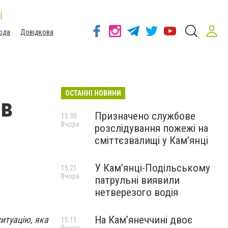
і
ода
Довідкова
ОСТАННІ НОВИНИ
ав
Призначено службове
15:30
Вчора
розслідування пожежі на
сміттєзвалищі у Кам’янці
У Кам’янці-Подільському
15:21
Вчора
патрульні виявили
нетверезого водія
На Камʼянеччині двоє
итуацію, яка
15:11