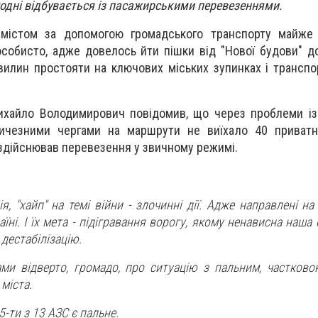
одні відбувається із пасажирськими перевезеннями.
 містом за допомогою громадського транспорту майже
собисто, адже довелось йти пішки від "Нової будови" д
вилин простояти на ключових міських зупинках і транспо
ихайло Володимирович повідомив, що ч
ерез проблеми і
ичезними чергами на маршрути не виїхало 40 приватни
здійснював перевезення у звичному режимі.
я, "хайп" на темі війни - злочинні дії. Адже направлені н
раїні. І їх мета - підігравання ворогу, якому ненависна наша 
 дестабілізацію.
ми відверто, громадо, про ситуацію з пальним, частково
міста.
5-ти з 13 АЗС є пальне.