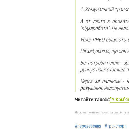
2. Комунальний трансп
А от дехто з приватн
"підзаробити". Це недо
Уряд, РНБО обіцяють, 
Не забуваємо, що хоч на
Всі потреби і сили - а
руйнує наші сховища п
Черга за пальним - н
розуміння, недопустимі
Читайте також:
"
У Кам'я
Якщо ви помітили помилку, виділіть нео
#перевезення
#транспорт