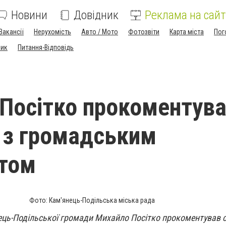
Новини
Довідник
Реклама на сайт
Вакансії
Нерухомість
Авто / Мото
Фотозвіти
Карта міста
Пог
ник
Питання-Відповідь
Посітко прокоментув
 з громадським
ртом
Фото: Кам'янець-Подільська міська рада
ець-Подільської громади Михайло Посітко прокоментував с