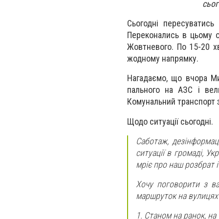
сьог
Сьогодні пересуватись
Переконались в цьому о
Жовтневого. По 15-20 х
жодному напрямку.
Нагадаємо, що вчора М
пального на АЗС і вел
Комунальний транспорт 
Щодо ситуації сьогодні.
Саботаж, дезінформаці
ситуації в громаді, Ук
мріє про наш розбрат і
Хочу поговорити з ва
маршруток на вулицях 
1. Станом на ранок, на 