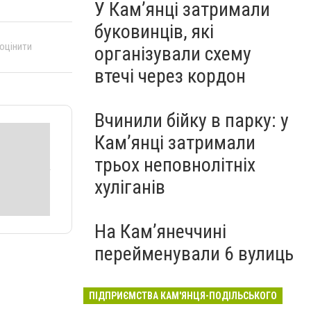
У Кам’янці затримали
буковинців, які
 оцінити
організували схему
втечі через кордон
Вчинили бійку в парку: у
Кам’янці затримали
трьох неповнолітніх
хуліганів
На Камʼянеччині
перейменували 6 вулиць
ПІДПРИЄМСТВА КАМ'ЯНЦЯ-ПОДІЛЬСЬКОГО