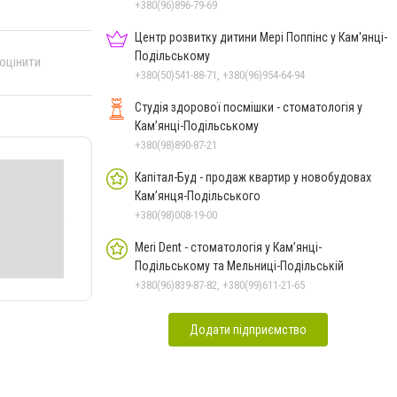
+380(96)896-79-69
Центр розвитку дитини Мері Поппінс у Кам'янці-
Подільському
 оцінити
+380(50)541-88-71, +380(96)954-64-94
Студія здорової посмішки - стоматологія у
Кам’янці-Подільському
+380(98)890-87-21
Капітал-Буд - продаж квартир у новобудовах
Кам’янця-Подільського
+380(98)008-19-00
Meri Dent - стоматологія у Кам’янці-
Подільському та Мельниці-Подільській
+380(96)839-87-82, +380(99)611-21-65
Додати підприємство