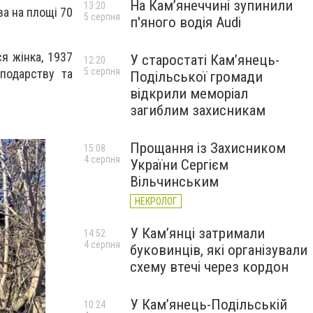
На Камʼянеччині зупинили
13:20
ва на площі 70
5 серпня
п'яного водія Audi
я жінка, 1937
У старостаті Кам’янець-
12:20
5 серпня
сподарству та
Подільської громади
відкрили меморіал
загиблим захисникам
Прощання із Захисником
15:08
4 серпня
України Сергієм
Вільчинським
НЕКРОЛОГ
У Кам’янці затримали
14:52
4 серпня
буковинців, які організували
схему втечі через кордон
У Кам’янець-Подільській
10:24