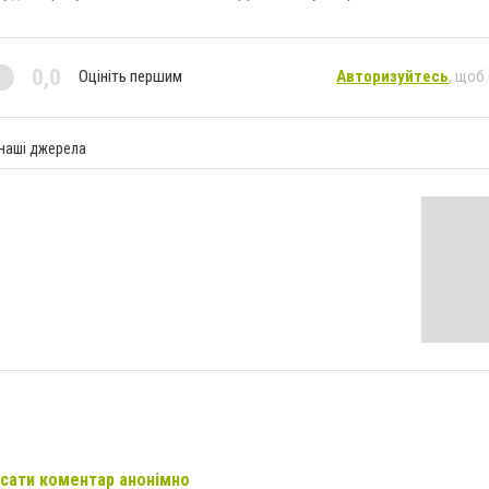
0,0
Оцініть першим
Авторизуйтесь
, щоб
 наші джерела
сати коментар анонімно