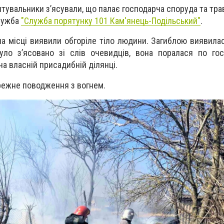
тувальники з’ясували, що палає господарча споруда та тра
лужба
"
Служба порятунку 101 Кам'янець-Подільський"
.
на місці виявили обгоріле тіло людини. Загиблою виявилас
уло з’ясовано зі слів очевидців, вона поралася по го
а власній присадибній ділянці.
режне поводження з вогнем.