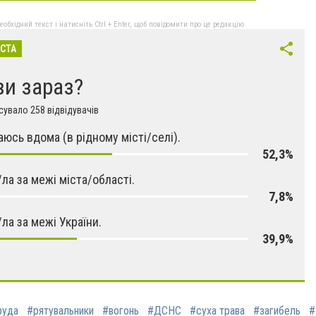
бхідний текст і натисніть Ctrl + Enter, щоб повідомити про це редакцію
ІСТА
ви зараз?
увало 258 відвідувачів
юсь вдома (в рідному місті/селі).
52,3%
/ла за межі міста/області.
7,8%
/ла за межі України.
39,9%
руда
#рятувальники
#вогонь
#ДСНС
#суха трава
#загибель
#