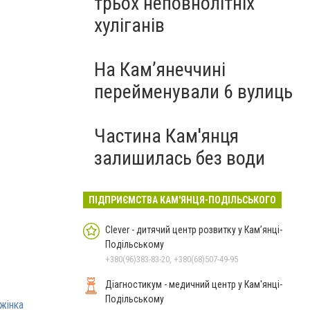
трьох неповнолітніх
хуліганів
На Камʼянеччині
перейменували 6 вулиць
Частина Кам'янця
залишилась без води
ПІДПРИЄМСТВА КАМ'ЯНЦЯ-ПОДІЛЬСЬКОГО
Clever - дитячий центр розвитку у Кам’янці-
Подільському
+380(96)383-83-20, +380(68)507-49-95
Діагностикум - медичний центр у Кам'янці-
Подільському
жінка