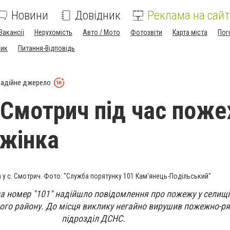
Новини
Довідник
Реклама на сайт
Вакансії
Нерухомість
Авто / Мото
Фотозвіти
Карта міста
Пог
ник
Питання-Відповідь
адійне джерело
 Смотрич під час поже
 жінка
у с. Смотрич. Фото: "Служба порятунку 101 Кам'янець-Подільський"
 на номер "101" надійшло повідомлення про пожежу у селищ
ого району. До місця виклику негайно вирушив пожежно-р
підрозділ ДСНС.