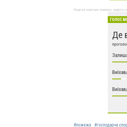
Якщо ви помітили помилку, виділіть нео
ГОЛОС М
Де 
проголос
Залиша
Виїхав
Виїхав
#пожежа
#господарча спо