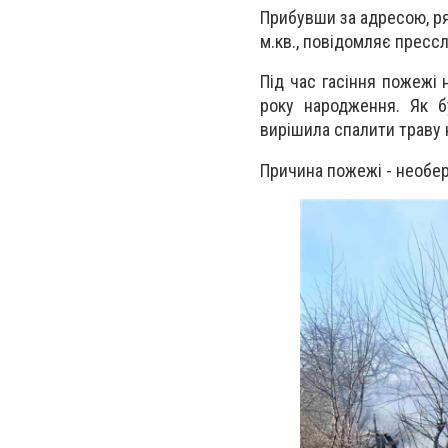
Прибувши за адресою, ря
м.кв., п
овідомляє пресс
Під час гасіння пожежі 
року народження. Як б
вирішила спалити траву н
Причина пожежі - необе