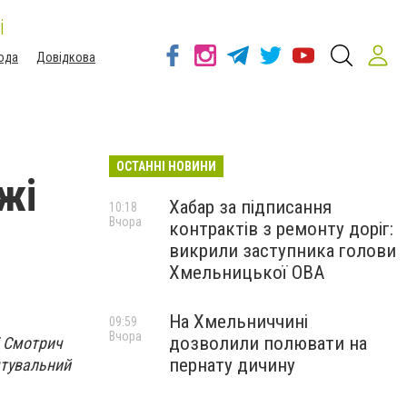
і
ода
Довідкова
ОСТАННІ НОВИНИ
жі
Хабар за підписання
10:18
Вчора
контрактів з ремонту доріг:
викрили заступника голови
Хмельницької ОВА
На Хмельниччині
09:59
Вчора
дозволили полювати на
і Смотрич
пернату дичину
ятувальний