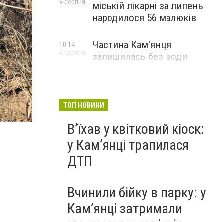
4 серпня
міській лікарні за липень
народилося 56 малюків
Частина Кам'янця
10:14
4 серпня
залишилась без води
Пожежа в с. Смотрич
ТОП НОВИНИ
Фото: "Служба порятунку 101 Кам'янець-Подільськ
Вʼїхав у квітковий кіоск:
у Камʼянці трапилася
ДТП
Вчинили бійку в парку: у
Кам’янці затримали