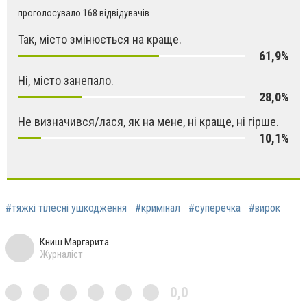
проголосувало 168 відвідувачів
Так, місто змінюється на краще.
61,9%
Ні, місто занепало.
28,0%
Не визначився/лася, як на мене, ні краще, ні гірше.
10,1%
#тяжкі тілесні ушкодження
#кримінал
#суперечка
#вирок
Книш Маргарита
Журналіст
0,0