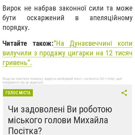
Вирок не набрав законної сили та може
бути оскаржений в апеляційному
порядку.
Читайте також:
"На Дунаєвеччині копи
вилучили з продажу цигарки на 12 тисяч
гривень".
Якщо ви помітили помилку, виділіть необхідний текст і натисніть Ctrl + Enter, щоб
повідомити про це редакцію
ГОЛОС МІСТА
Чи задоволені Ви роботою
міського голови Михайла
Посітка?