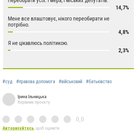
Переобрати усіх: і мера, і міських депутатів.
14,7%
Мене все влаштовує, нікого переобирати не
потрібно.
4,8%
Я не цікавлюсь політикою.
2,3%
#суд
#правова допомога
#військовий
#батьківство
Ірина Ільницька
Керівник проєкту
0,0
Авторизуйтесь
, щоб оцінити