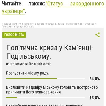
Читайте також:
"
Статус закордонного
українця"
.
Якщо ви помітили помилку, виділіть необхідний текст і натисніть Ctrl + Enter, щоб
повідомити про це редакцію
ГОЛОС МІСТА
Політична криза у Кам'янці-
Подільському.
проголосували 484 відвідувачів
Розпустити міську раду.
64,5%
Висловити недовіру міському голові та достроково
припинити його повноваження.
13,8%