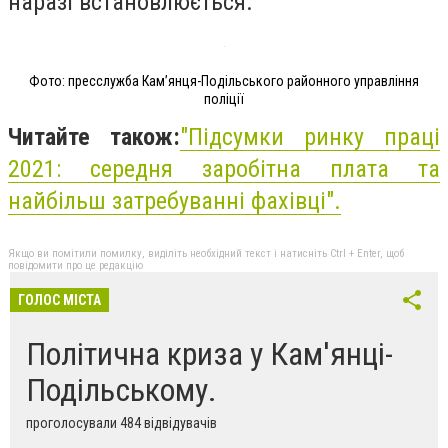
наразі встановлюється.
Фото: пресслужба Кам’янця-Подільського районного управління
поліції
Читайте також:
"Підсумки ринку праці
2021: середня заробітна плата та
найбільш затребуванні фахівці".
Якщо ви помітили помилку, виділіть необхідний текст і натисніть Ctrl + Enter, щоб
повідомити про це редакцію
ГОЛОС МІСТА
Політична криза у Кам'янці-
Подільському.
проголосували 484 відвідувачів