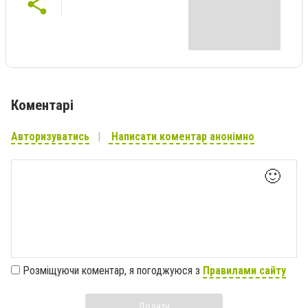
Коментарі
Авторизуватись
Написати коментар анонімно
🙂
Розміщуючи коментар, я погоджуюся з
Правилами сайту
Додати