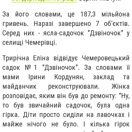
За його словами, це 187,3 мільйона
гривень. Наразі завершено 7 об’єктів.
Серед них - ясла-садочок "Дзвіночок" у
селищі Чемерівці.
Трирічна Еліна відвідує Чемеровецький
садок №1 "Дзвіночок". За словами її
мами Ірини Кордунян, заклад та
майданчик реконструювали. Жінка
розповідає, яким він був до ремонту: "Ну,
то був звичайний садочок, була одна
гірка. Діти просто сиділи на лавочках і
майже нічого не було. І кілька гірок