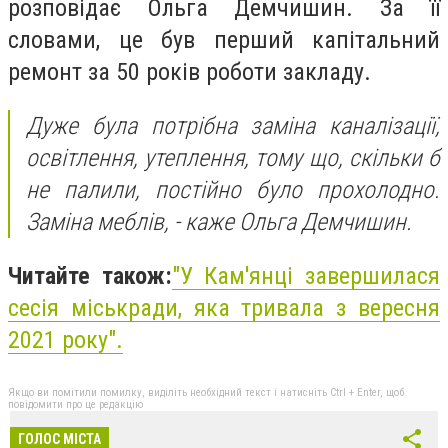
розповідає Ольга Демчишин. За її
словами, це був перший капітальний
ремонт за 50 років роботи закладу.
Дуже була потрібна заміна каналізації,
освітлення, утеплення, тому що, скільки б
не палили, постійно було прохолодно.
Заміна меблів, - каже Ольга Демчишин.
Читайте також:
"У Кам'янці завершилася
сесія міськради, яка тривала з вересня
2021 року".
Якщо ви помітили помилку, виділіть необхідний текст і натисніть Ctrl + Enter, щоб
повідомити про це редакцію
ГОЛОС МІСТА