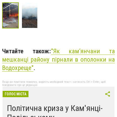
Читайте також:
"
Як кам’янчани та
мешканці району пірнали в ополонки на
Водохреще"
.
Якщо ви помітили помилку, виділіть необхідний текст і натисніть Ctrl + Enter, щоб
повідомити про це редакцію
ГОЛОС МІСТА
Політична криза у Кам'янці-