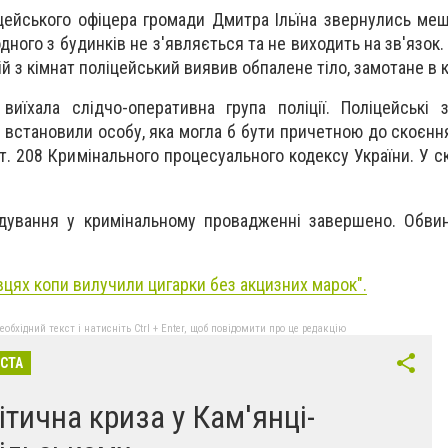
цейського офіцера громади Дмитра Ільїна звернулись меш
дного з будинків не з'являється та не виходить на зв'язо
ій з кімнат поліцейський виявив обпалене тіло, замотане в 
виїхала слідчо-оперативна група поліції. Поліцейські
встановили особу, яка могла б бути причетною до скоєння
ст. 208 Кримінального процесуального кодексу України. У 
ідування у кримінальному провадженні завершено. Обви
вцях копи вилучили цигарки без акцизних марок".
бхідний текст і натисніть Ctrl + Enter, щоб повідомити про це редакцію
ІСТА
ітична криза у Кам'янці-