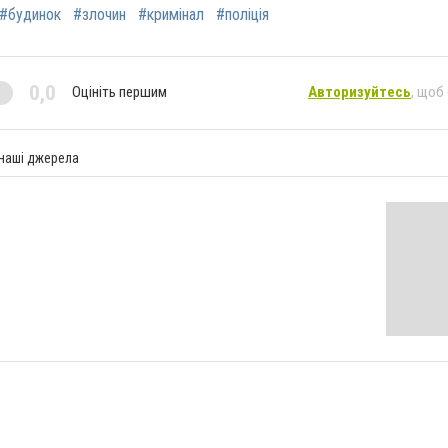
#будинок
#злочин
#кримінал
#поліція
0,0
Оцініть першим
Авторизуйтесь
, щоб
 наші джерела