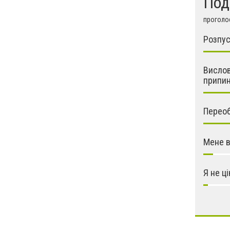
Под
проголос
Розпус
Вислов
припин
Переобр
Мене в
Я не ц