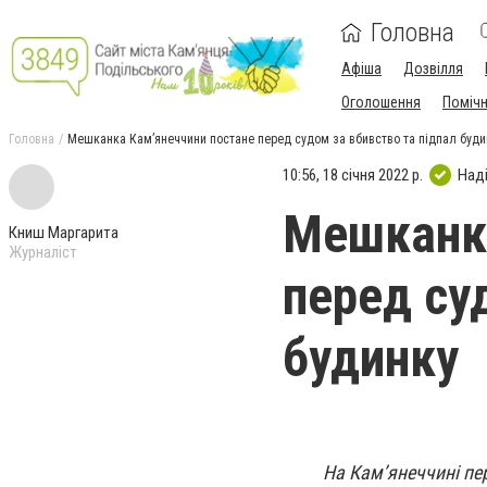
Головна
Афіша
Дозвілля
Оголошення
Поміч
Головна
Мешканка Кам’янеччини постане перед судом за вбивство та підпал буди
10:56, 18 січня 2022 р.
Над
Мешканка
Книш Маргарита
Журналіст
перед су
будинку
На Кам’янеччині пер