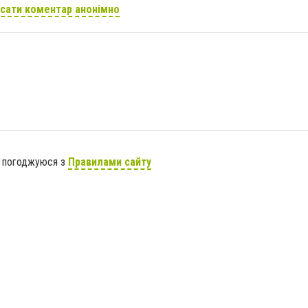
сати коментар анонімно
я погоджуюся з
Правилами сайту