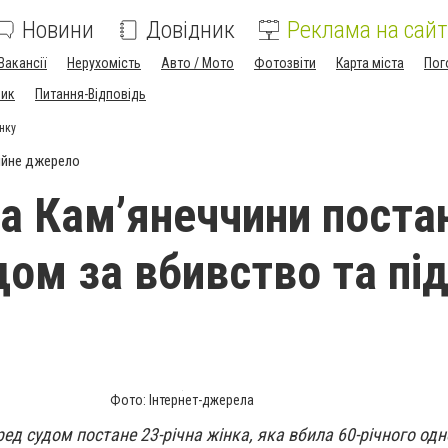
Новини
Довідник
Реклама на сайт
Вакансії
Нерухомість
Авто / Мото
Фотозвіти
Карта міста
Пог
ник
Питання-Відповідь
нку
ійне джерело
 Кам’янеччини поста
дом за вбивство та пі
Фото: Інтернет-джерела
ед судом постане 23-річна жінка, яка вбила 60-річного одн