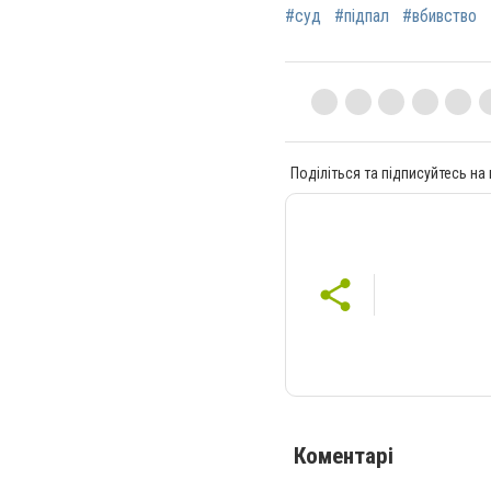
#суд
#підпал
#вбивство
Поділіться та підписуйтесь на
Коментарі