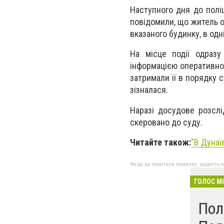
Наступного дня до полі
повідомили, що житель о
вказаного будинку, в одн
На місце події одразу 
інформацією оперативно 
затримали її в порядку 
зізналася.
Наразі досудове розсл
скеровано до суду.
Читайте також:
"В Дунаї
Якщо ви помітили помилку, виділіть нео
ГОЛОС М
Пол