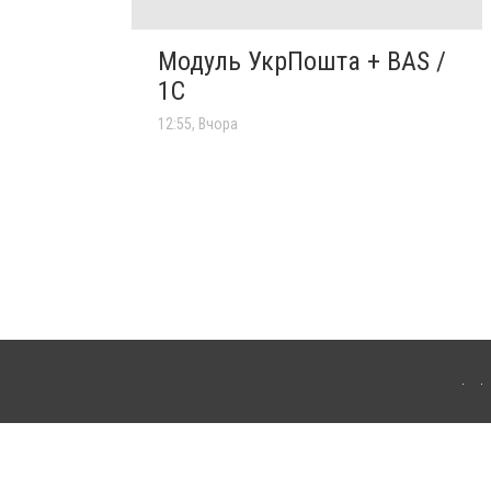
Модуль УкрПошта + BAS /
1C
12:55, Вчора
'янця-Подільського. Для інтернет-видань обов'язкове розміщення прямого,
аконом.
лама" публікуються на правах реклами.