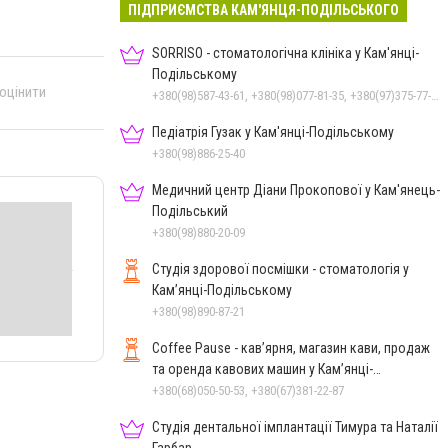
ПІДПРИЄМСТВА КАМ'ЯНЦЯ-ПОДІЛЬСЬКОГО
SORRISO - стоматологічна клініка у Кам'янці-
Подільському
 оцінити
+380(98)587-43-61, +380(98)077-81-35, +380(97)375-77-72, +380(97)982-31-07
Педіатрія Гузак у Кам'янці-Подільському
+380(98)886-25-40
Медичний центр Діани Прокопової у Кам'янець-
Подільський
+380(98)880-20-09
Студія здорової посмішки - стоматологія у
Кам’янці-Подільському
+380(98)890-87-21
Coffee Pause - кав’ярня, магазин кави, продаж
та оренда кавових машин у Кам’янці-
Подільському
+380(68)050-50-53, +380(67)381-22-87
Студія дентальної імплантації Тимура та Наталії