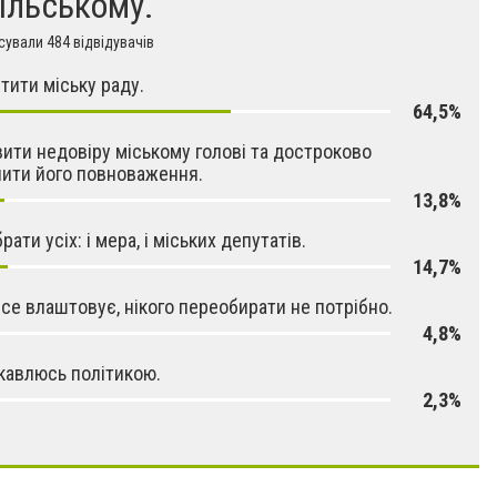
ільському.
ували 484 відвідувачів
тити міську раду.
64,5%
ити недовіру міському голові та достроково
ити його повноваження.
13,8%
ати усіх: і мера, і міських депутатів.
14,7%
се влаштовує, нікого переобирати не потрібно.
4,8%
ікавлюсь політикою.
2,3%