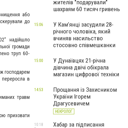
жителів "подарували"
шахраям 60 тисяч гривень
 знищення або
 скерували до
У Камʼянці засудили 28-
15:06
річного чоловіка, який
вчиняв насильство
02" надійшло
стосовно співмешканки
льної громади
лено труп 60-
У Дунаївцях 21-річна
15:00
дівчина двічі обікрала
іж господарем
магазин цифрової техніки
а переросла в
Прощання із Захисником
14:53
України Ігорем
риманих травм
Драгусевичем
НЕКРОЛОГ
тою приховати
Хабар за підписання
10:18