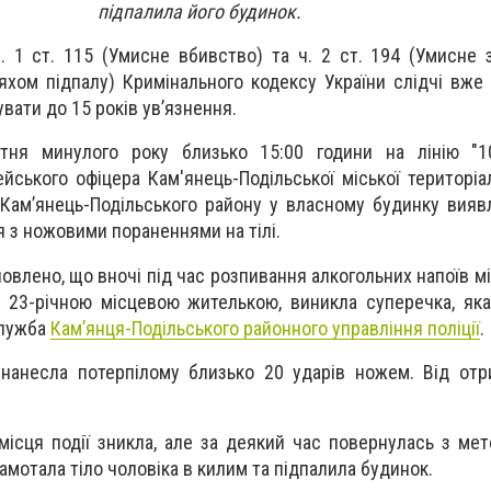
підпалила його будинок.
. 1 ст. 115 (Умисне вбивство) та ч. 2 ст. 194 (Умисне
ом підпалу) Кримінального кодексу України слідчі вже
вати до 15 років ув’язнення.
тня минулого року близько 15:00 години на лінію "1
йського офіцера Кам'янець-Подільської міської територіа
 Кам’янець-Подільського району у власному будинку вияв
я з ножовими пораненнями на тілі.
влено, що вночі під час розпивання алкогольних напоїв м
, 23-річною місцевою жителькою, виникла суперечка, як
служба
Кам’янця-Подільського районного управління поліції
.
 нанесла потерпілому близько 20 ударів ножем. Від от
 місця події зникла, але за деякий час повернулась з ме
амотала тіло чоловіка в килим та підпалила будинок.