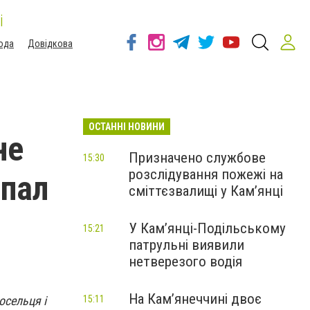
і
ода
Довідкова
ОСТАННІ НОВИНИ
не
Призначено службове
15:30
розслідування пожежі на
дпал
сміттєзвалищі у Кам’янці
У Кам’янці-Подільському
15:21
патрульні виявили
нетверезого водія
На Камʼянеччині двоє
осельця і
15:11