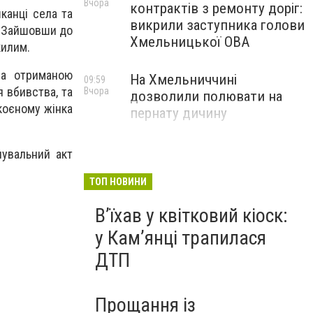
Вчора
контрактів з ремонту доріг:
канці села та
викрили заступника голови
к. Зайшовши до
Хмельницької ОВА
килим.
 за отриманою
На Хмельниччині
09:59
 вбивства, та
Вчора
дозволили полювати на
скоєному жінка
пернату дичину
нувальний акт
ТОП НОВИНИ
Вʼїхав у квітковий кіоск:
у Камʼянці трапилася
ДТП
Прощання із