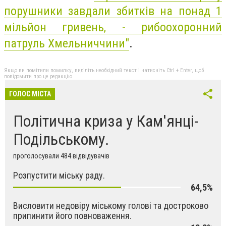
порушники завдали збитків на понад 1
мільйон гривень, - рибоохоронний
патруль Хмельниччини"
.
Якщо ви помітили помилку, виділіть необхідний текст і натисніть Ctrl + Enter, щоб
повідомити про це редакцію
ГОЛОС МІСТА
Політична криза у Кам'янці-
Подільському.
проголосували 484 відвідувачів
Розпустити міську раду.
64,5%
Висловити недовіру міському голові та достроково
припинити його повноваження.