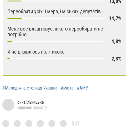
13,8%
Переобрати усіх: і мера, і міських депутатів.
14,7%
Мене все влаштовує, нікого переобирати не
потрібно.
4,8%
Я не цікавлюсь політикою.
2,3%
#Молодіжна столиця Україна
#міста
#АМУ
Ірина Ільницька
Керівник проєкту
0,0