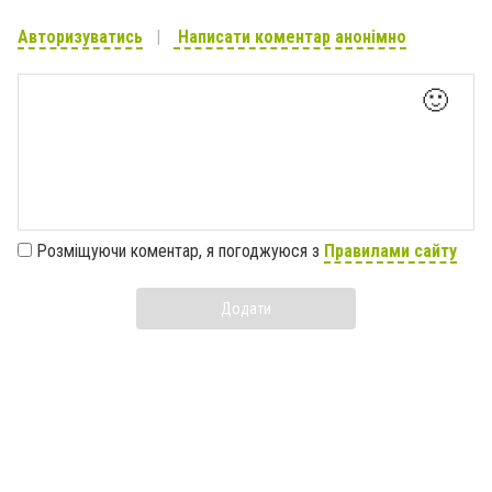
Авторизуватись
Написати коментар анонімно
🙂
Розміщуючи коментар, я погоджуюся з
Правилами сайту
Додати