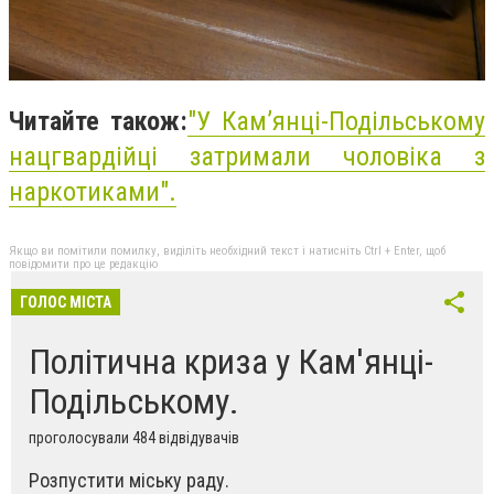
Читайте також:
"У Кам’янці-Подільському
нацгвардійці затримали чоловіка з
наркотиками".
Якщо ви помітили помилку, виділіть необхідний текст і натисніть Ctrl + Enter, щоб
повідомити про це редакцію
ГОЛОС МІСТА
Політична криза у Кам'янці-
Подільському.
проголосували 484 відвідувачів
Розпустити міську раду.