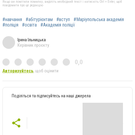
Якщо ви помітили помилку, виділіть необхідний текст і натисніть Ctrl + Enter, щоб
повідомити про це редакцію
#навчання
#абітурієнтам
#вступ
#Маріупольська академія
#поліція
#освіта
#Академія поліції
Ірина Ільницька
Керівник проєкту
0,0
Авторизуйтесь
, щоб оцінити
Поділіться та підписуйтесь на наші джерела