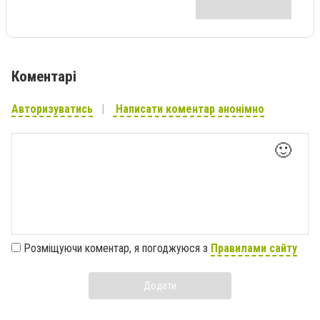
Коментарі
Авторизуватись
Написати коментар анонімно
🙂
Розміщуючи коментар, я погоджуюся з
Правилами сайту
Додати