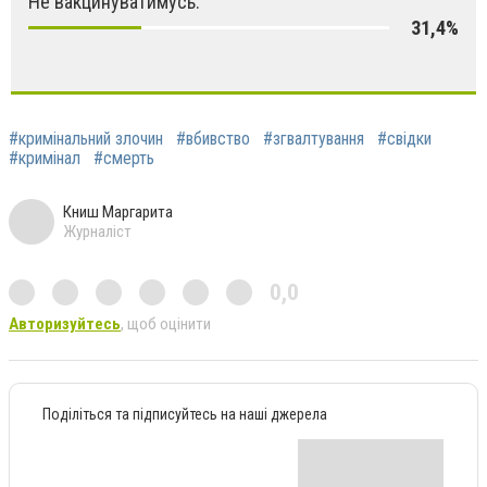
Не вакцинуватимусь.
31,4%
#кримінальний злочин
#вбивство
#згвалтування
#свідки
#кримінал
#смерть
Книш Маргарита
Журналіст
0,0
Авторизуйтесь
, щоб оцінити
Поділіться та підписуйтесь на наші джерела