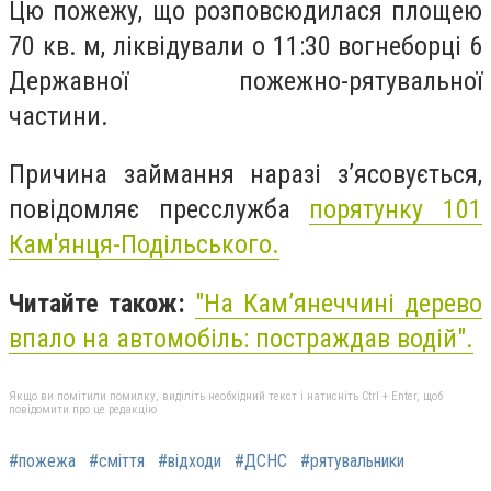
Цю пожежу, що розповсюдилася площею
70 кв. м, ліквідували о 11:30 вогнеборці 6
Державної пожежно-рятувальної
частини.
Причина займання наразі з’ясовується,
повідомляє пресслужба
порятунку 101
Кам'янця-Подільського.
Читайте також:
"На Кам’янеччині дерево
впало на автомобіль: постраждав водій".
Якщо ви помітили помилку, виділіть необхідний текст і натисніть Ctrl + Enter, щоб
повідомити про це редакцію
#пожежа
#сміття
#відходи
#ДСНС
#рятувальники