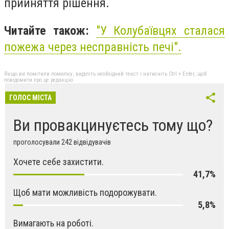
прийняття рішення.
Читайте також:
"У Колубаївцях сталася
пожежа через несправність печі".
Якщо ви помітили помилку, виділіть необхідний текст і натисніть Ctrl + Enter, щоб
повідомити про це редакцію
ГОЛОС МІСТА
Ви провакцинуєтесь тому що?
проголосували 242 відвідувачів
Хочете себе захистити.
41,7%
Щоб мати можливість подорожувати.
5,8%
Вимагають на роботі.