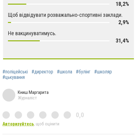
18,2%
Щоб відвідувати розважально-спортивні заклади.
2,9%
Не вакцинуватимусь.
31,4%
#поліцейські
#директор
#школа
#булінг
#школяр
#цькування
Книш Маргарита
Журналіст
0,0
Авторизуйтесь
, щоб оцінити