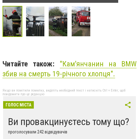
Читайте також:
"
Кам'янчанин на BMW
збив на смерть 19-річного хлопця".
Якщо ви помітили помилку, виділіть необхідний текст і натисніть Ctrl + Enter, щоб
повідомити про це редакцію
ГОЛОС МІСТА
Ви провакцинуєтесь тому що?
проголосували 242 відвідувачів