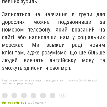
певних зусиль.
Записатися на навчання в групи для
дорослих можна подзвонивши за
номером телефону, який вказаний на
сайті або написавши нам у соціальних
мережах. Ми завжди раді новим
клієнтам, адже розуміємо, що ще більше
людей вивчать англійську мову та
зможуть здійснити свої мрії.
Якщо ви помітили помилку, виділіть необхідний текст і натисніть Ctrl + Enter, щоб
повідомити про це редакцію
0,0
Авторизуйтесь
, щоб оцінити